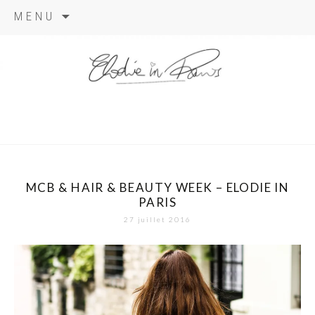
Aller
MENU
au
contenu
elodie in
paris
MCB & HAIR & BEAUTY WEEK – ELODIE IN
PARIS
27 juillet 2016