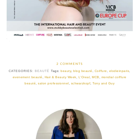
2 COMMENTS
CATEGORIES:
BEAUTÉ
Tags:
beauty
,
blog beauté
,
Coiffure
,
elodieinparis
,
evenement beauté
,
Hair & Beauty Week
,
L'Oreal
,
MCB
,
mondial coiffure
beauté
,
salon professionnel
,
schwarzkopf
,
Tony and Guy