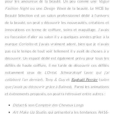
pour les amoureux de la beauté. Un peu comme une
Vogue
Fashion Night
ou une
Design Week
de la beauté. Le MCB by
Beauté Sélection est un salon professionnel dédié à l’univers
de la beauté, on peut y découvrir les nouveautés, créations et
innovations en terme de coiffure, soins et maquillage. J’avais
eu l’occasion d’aller au salon il y a quelques années grâce à la
marque
Corioliss
et j’avais vraiment adoré, bien que je n’avais
pas eu le temps de tout voir tellement il y avait de choses à y
découvrir. Un espacé dédié est également prévu pour tous les
défilés de haute coiffure, il me tarde de découvrir ces défilés
notamment ceux de
L’Oréal
,
Schwarzkopf
(
avec qui j’ai
collaboré l’an dernier
),
Tony & Guy
et
Raphaël Perrier
(
salon
que j’avais pu découvrir grâce à Balinea
). Parmi les animations
et événements proposés, on pourra retrouver entre autres :
Didact
& son C
omptoir des Cheveux Longs
Art Make Up Studio,
qui présentera les tendances AH16-