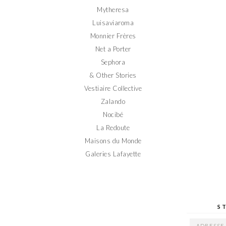
Mytheresa
Luisaviaroma
Monnier Frères
Net a Porter
Sephora
& Other Stories
Vestiaire Collective
Zalando
Nocibé
La Redoute
Maisons du Monde
Galeries Lafayette
S
ADRESSE