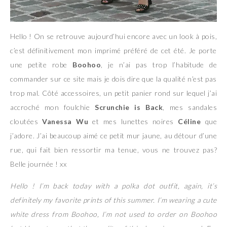
Hello ! On se retrouve aujourd’hui encore avec un look à pois,
c’est définitivement mon imprimé préféré de cet été. Je porte
une petite robe
Boohoo
, je n’ai pas trop l’habitude de
commander sur ce site mais je dois dire que la qualité n’est pas
trop mal. Côté accessoires, un petit panier rond sur lequel j’ai
accroché mon foulchie
Scrunchie is Back
, mes sandales
cloutées
Vanessa Wu
et mes lunettes noires
Céline
que
j’adore. J’ai beaucoup aimé ce petit mur jaune, au détour d’une
rue, qui fait bien ressortir ma tenue, vous ne trouvez pas?
Belle journée ! xx
Hello ! I’m back today with a polka dot outfit, again, it’s
definitely my favorite prints of this summer. I’m wearing a cute
white dress from Boohoo, I’m not used to order on Boohoo