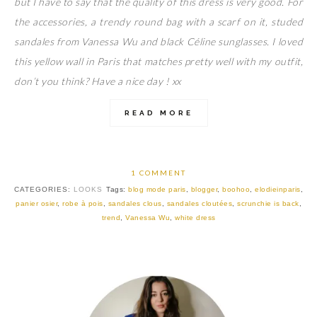
but I have to say that the quality of this dress is very good. For
the accessories, a trendy round bag with a scarf on it, studed
sandales from Vanessa Wu and black Céline sunglasses. I loved
this yellow wall in Paris that matches pretty well with my outfit,
don’t you think? Have a nice day ! xx
READ MORE
1 COMMENT
CATEGORIES:
LOOKS
Tags:
blog mode paris
,
blogger
,
boohoo
,
elodieinparis
,
panier osier
,
robe à pois
,
sandales clous
,
sandales cloutées
,
scrunchie is back
,
trend
,
Vanessa Wu
,
white dress