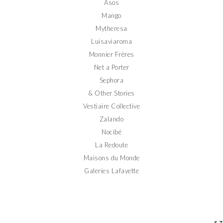
Asos
Mango
Mytheresa
Luisaviaroma
Monnier Frères
Net a Porter
Sephora
& Other Stories
Vestiaire Collective
Zalando
Nocibé
La Redoute
Maisons du Monde
Galeries Lafayette
S