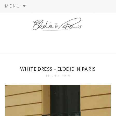
Aller
MENU
au
contenu
elodie in
paris
WHITE DRESS – ELODIE IN PARIS
11 juillet 2018