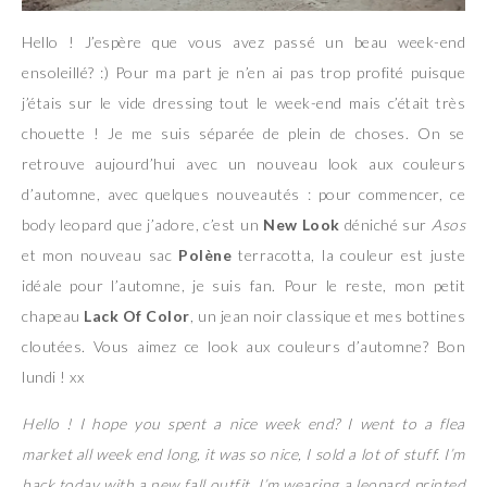
Hello ! J’espère que vous avez passé un beau week-end
ensoleillé? :) Pour ma part je n’en ai pas trop profité puisque
j’étais sur le vide dressing tout le week-end mais c’était très
chouette ! Je me suis séparée de plein de choses. On se
retrouve aujourd’hui avec un nouveau look aux couleurs
d’automne, avec quelques nouveautés : pour commencer, ce
body leopard que j’adore, c’est un
New Look
déniché sur
Asos
et mon nouveau sac
Polène
terracotta, la couleur est juste
idéale pour l’automne, je suis fan. Pour le reste, mon petit
chapeau
Lack Of Color
, un jean noir classique et mes bottines
cloutées. Vous aimez ce look aux couleurs d’automne? Bon
lundi ! xx
Hello ! I hope you spent a nice week end? I went to a flea
market all week end long, it was so nice, I sold a lot of stuff. I’m
back today with a new fall outfit, I’m wearing a leopard printed