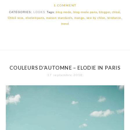
1 COMMENT
CATEGORIES:
LOOKS
Tags:
blog mode
,
blog mode paris
,
blogger
,
chloé
,
Chloé tess
,
elodieinparis
,
maison standards
,
mango
,
see by chloe
,
tendance
,
trend
COULEURS D’AUTOMNE – ELODIE IN PARIS
17 septembre 2018