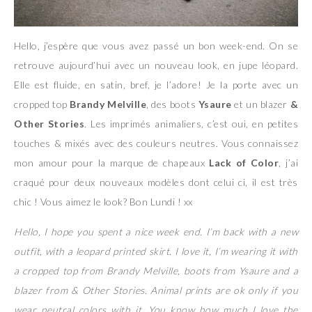
Hello, j’espère que vous avez passé un bon week-end. On se
retrouve aujourd’hui avec un nouveau look, en jupe léopard.
Elle est fluide, en satin, bref, je l’adore! Je la porte avec un
cropped top
Brandy Melville
, des boots
Ysaure
et un blazer
&
Other Stories
. Les imprimés animaliers, c’est oui, en petites
touches & mixés avec des couleurs neutres. Vous connaissez
mon amour pour la marque de chapeaux
Lack of Color
, j’ai
craqué pour deux nouveaux modèles dont celui ci, il est très
chic ! Vous aimez le look? Bon Lundi ! xx
Hello, I hope you spent a nice week end. I’m back with a new
outfit, with a leopard printed skirt. I love it, I’m wearing it with
a cropped top from Brandy Melville, boots from Ysaure and a
blazer from & Other Stories. Animal prints are ok only if you
wear neutral colors with it. You know how much I love the