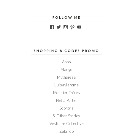
FOLLOW ME
Voir
Voir
Voir
Voir
Voir
le
le
le
le
le
profil
profil
profil
profil
profil
de
de
de
de
de
Elodieinparis
Elodieinparis
Elodieinparis
Elodieinparis
Elodieinparis
sur
sur
sur
sur
sur
SHOPPING & CODES PROMO
Facebook
Twitter
Instagram
Pinterest
YouTube
Asos
Mango
Mytheresa
Luisaviaroma
Monnier Frères
Net a Porter
Sephora
& Other Stories
Vestiaire Collective
Zalando