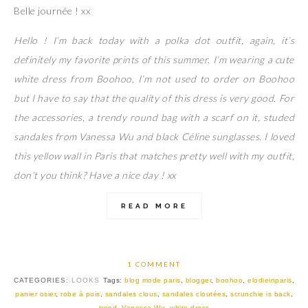
Belle journée ! xx
Hello ! I’m back today with a polka dot outfit, again, it’s
definitely my favorite prints of this summer. I’m wearing a cute
white dress from Boohoo, I’m not used to order on Boohoo
but I have to say that the quality of this dress is very good. For
the accessories, a trendy round bag with a scarf on it, studed
sandales from Vanessa Wu and black Céline sunglasses. I loved
this yellow wall in Paris that matches pretty well with my outfit,
don’t you think? Have a nice day ! xx
READ MORE
1 COMMENT
CATEGORIES:
LOOKS
Tags:
blog mode paris
,
blogger
,
boohoo
,
elodieinparis
,
panier osier
,
robe à pois
,
sandales clous
,
sandales cloutées
,
scrunchie is back
,
trend
,
Vanessa Wu
,
white dress