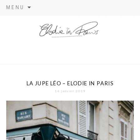
Aller
MENU
au
contenu
elodie in
paris
LA JUPE LÉO – ELODIE IN PARIS
14 janvier 2019