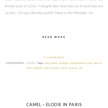
brand Lack of Color, I bought two new hats on it and they are
so chic ! Do you like this outfit? Have a nice Monday ! xx
READ MORE
3 COMMENTS
CATEGORIES:
LOOKS
Tags:
blog mode
,
blogger
,
elodieinparis
,
juoe
,
lack of
color
,
leopard
,
saint laurent
,
trend
,
ysaure
,
ysl
CAMEL – ELODIE IN PARIS