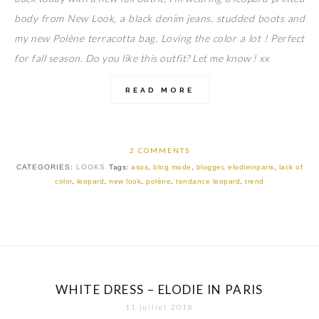
body from New Look, a black denim jeans, studded boots and
my new Polène terracotta bag. Loving the color a lot ! Perfect
for fall season. Do you like this outfit? Let me know ! xx
READ MORE
2 COMMENTS
CATEGORIES:
LOOKS
Tags:
asos
,
blog mode
,
blogger
,
elodieinparis
,
lack of
color
,
leopard
,
new look
,
polène
,
tendance leopard
,
trend
WHITE DRESS – ELODIE IN PARIS
11 juillet 2018