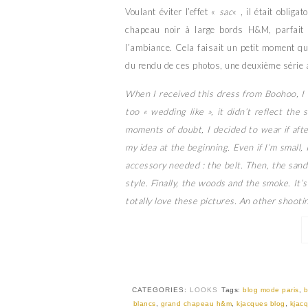
Voulant éviter l’effet «
sac
« , il était oblig
chapeau noir à large bords H&M, parfait p
l’ambiance. Cela faisait un petit moment que
du rendu de ces photos, une deuxième série ar
When I received this dress from Boohoo, I kin
too « wedding like », it didn’t reflect the
moments of doubt, I decided to wear if after
my idea at the beginning. Even if I’m small, 
accessory needed : the belt. Then, the san
style. Finally, the woods and the smoke. It’
totally love these pictures. An other shootin
CATEGORIES:
LOOKS
Tags:
blog mode paris
,
b
blancs
,
grand chapeau h&m
,
kjacques blog
,
kjacq