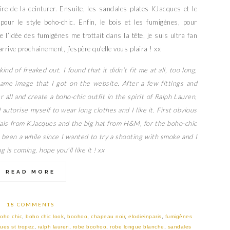
atoire de la ceinturer. Ensuite, les sandales plates KJacques et le
our le style boho-chic. Enfin, le bois et les fumigènes, pour
 l’idée des fumigènes me trottait dans la tête, je suis ultra fan
rive prochainement, j’espère qu’elle vous plaira ! xx
d of freaked out. I found that it didn’t fit me at all, too long,
 same image that I got on the website. After a few fittings and
 all and create a boho-chic outfit in the spirit of Ralph Lauren,
I autorise myself to wear long clothes and I like it. First obvious
dals from KJacques and the big hat from H&M, for the boho-chic
s been a while since I wanted to try a shooting with smoke and I
g is coming, hope you’ll like it ! xx
READ MORE
18 COMMENTS
oho chic
,
boho chic look
,
boohoo
,
chapeau noir
,
elodieinparis
,
fumigènes
ues st tropez
,
ralph lauren
,
robe boohoo
,
robe longue blanche
,
sandales