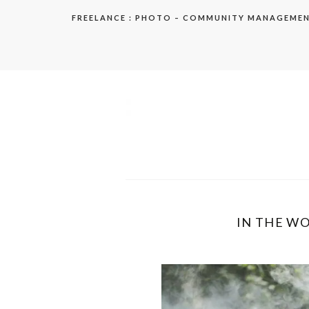
Aller
FREELANCE : PHOTO – COMMUNITY MANAGEME
au
contenu
elodie
IN THE WO