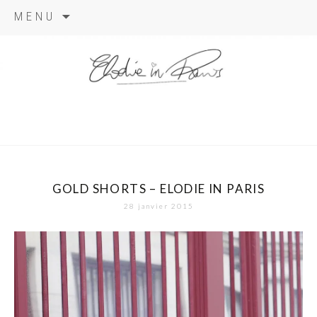
Aller
MENU
au
contenu
elodie in
paris
GOLD SHORTS – ELODIE IN PARIS
28 janvier 2015