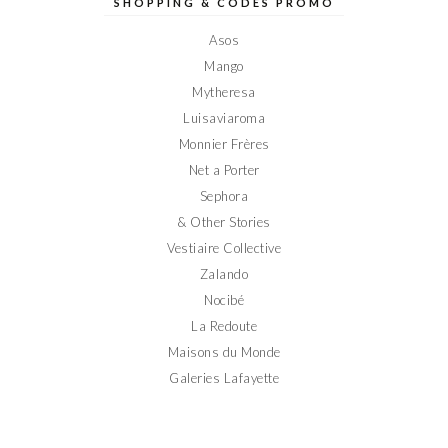
sur
sur
sur
sur
sur
SHOPPING & CODES PROMO
Facebook
Twitter
Instagram
Pinterest
YouTube
Asos
Mango
Mytheresa
Luisaviaroma
Monnier Frères
Net a Porter
Sephora
& Other Stories
Vestiaire Collective
Zalando
Nocibé
La Redoute
Maisons du Monde
Galeries Lafayette