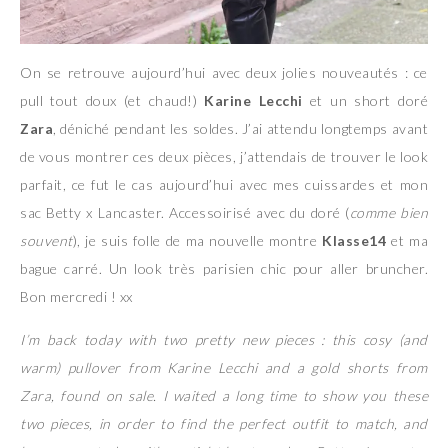
On se retrouve aujourd’hui avec deux jolies nouveautés : ce
pull tout doux (et chaud!)
Karine Lecchi
et un short doré
Zara
, déniché pendant les soldes. J’ai attendu longtemps avant
de vous montrer ces deux pièces, j’attendais de trouver le look
parfait, ce fut le cas aujourd’hui avec mes cuissardes et mon
sac Betty x Lancaster. Accessoirisé avec du doré (
comme bien
souvent
), je suis folle de ma nouvelle montre
Klasse14
et ma
bague carré. Un look très parisien chic pour aller bruncher.
Bon mercredi ! xx
I’m back today with two pretty new pieces : this cosy (and
warm) pullover from Karine Lecchi and a gold shorts from
Zara, found on sale. I waited a long time to show you these
two pieces, in order to find the perfect outfit to match, and