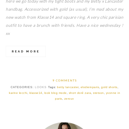
here we go today with my tight boots and my Betty x Lancaster
handbag. Accessorized with gold (as usual), I’m mad about my
new watch from Klasse14 and square ring. A very chic parisian
outfit to have a brunch with friends. Have a nice wednesday !
xx
READ MORE
9 COMMENTS
CATEGORIES:
LOOKS
Tags:
betty lancaster
,
elodieinparis
,
gold shorts
,
karine lecchi
,
klasse14
,
look blog mode
,
short doré zara
,
stetson
,
yvonne in
paris
,
zerouv