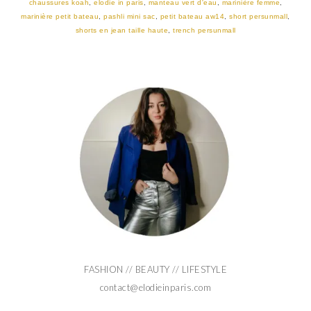
chaussures koah
,
elodie in paris
,
manteau vert d'eau
,
marinière femme
,
marinière petit bateau
,
pashli mini sac
,
petit bateau aw14
,
short persunmall
,
shorts en jean taille haute
,
trench persunmall
FASHION // BEAUTY // LIFESTYLE
contact@elodieinparis.com