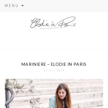
Aller
MENU
au
contenu
elodie in
paris
MARINIERE – ELODIE IN PARIS
27 avril 2014