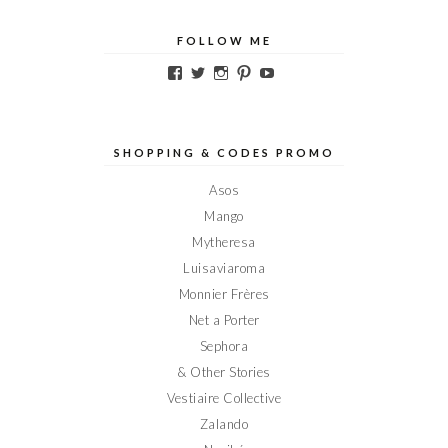
FOLLOW ME
Voir
Voir
Voir
Voir
Voir
le
le
le
le
le
profil
profil
profil
profil
profil
de
de
de
de
de
Elodieinparis
Elodieinparis
Elodieinparis
Elodieinparis
Elodieinparis
sur
sur
sur
sur
sur
SHOPPING & CODES PROMO
Facebook
Twitter
Instagram
Pinterest
YouTube
Asos
Mango
Mytheresa
Luisaviaroma
Monnier Frères
Net a Porter
Sephora
& Other Stories
Vestiaire Collective
Zalando