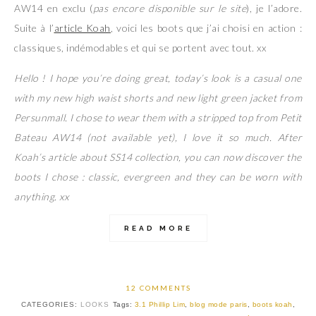
AW14 en exclu (
pas encore disponible sur le site
), je l’adore.
Suite à l’
article Koah
, voici les boots que j’ai choisi en action :
classiques, indémodables et qui se portent avec tout. xx
Hello ! I hope you’re doing great, today’s look is a casual one
with my new high waist shorts and new light green jacket from
Persunmall. I chose to wear them with a stripped top from Petit
Bateau AW14 (not available yet), I love it so much. After
Koah’s article about SS14 collection, you can now discover the
boots I chose : classic, evergreen and they can be worn with
anything. xx
READ MORE
12 COMMENTS
CATEGORIES:
LOOKS
Tags:
3.1 Phillip Lim
,
blog mode paris
,
boots koah
,