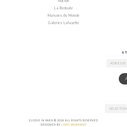
Nocibé
La Redoute
Maisons du Monde
Galeries Lafayette
S
ADRESSE
EMAIL
ARCHIVES
ELODIE IN PARIS © 2026 ALL RIGHTS RESERVED
DESIGNED BY
LIGHT MORANGO