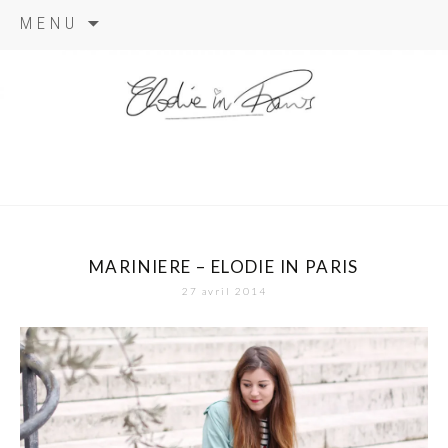
Aller
MENU
au
contenu
elodie in
paris
MARINIERE – ELODIE IN PARIS
27 avril 2014