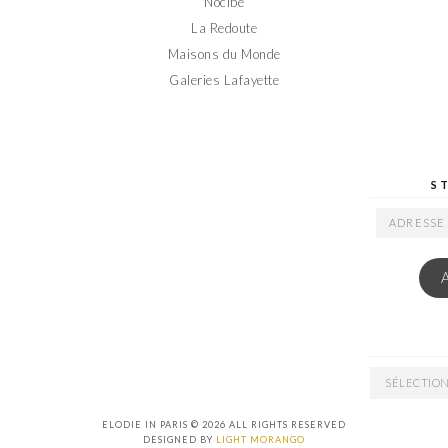
Nocibé
La Redoute
Maisons du Monde
Galeries Lafayette
S
ADRESSE
EMAIL
ARCHIVES
ELODIE IN PARIS © 2026 ALL RIGHTS RESERVED
DESIGNED BY
LIGHT MORANGO