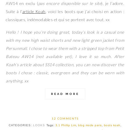
AW14 en exclu (
pas encore disponible sur le site
), je l’adore.
Suite à l’
article Koah
, voici les boots que j’ai choisi en action :
classiques, indémodables et qui se portent avec tout. xx
Hello ! I hope you’re doing great, today’s look is a casual one
with my new high waist shorts and new light green jacket from
Persunmall. I chose to wear them with a stripped top from Petit
Bateau AW14 (not available yet), I love it so much. After
Koah’s article about SS14 collection, you can now discover the
boots I chose : classic, evergreen and they can be worn with
anything. xx
READ MORE
12 COMMENTS
CATEGORIES:
LOOKS
Tags:
3.1 Phillip Lim
,
blog mode paris
,
boots koah
,