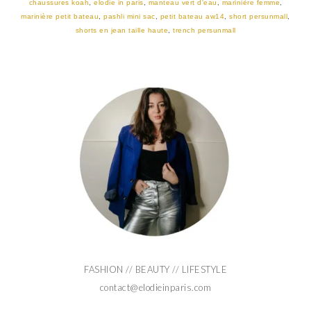
chaussures koah
,
elodie in paris
,
manteau vert d'eau
,
marinière femme
,
marinière petit bateau
,
pashli mini sac
,
petit bateau aw14
,
short persunmall
,
shorts en jean taille haute
,
trench persunmall
FASHION // BEAUTY // LIFESTYLE
contact@elodieinparis.com