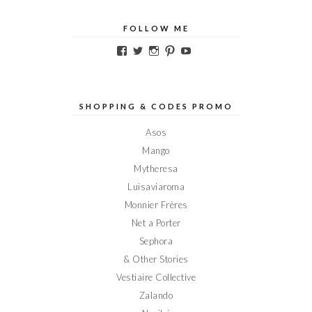
FOLLOW ME
Voir
Voir
Voir
Voir
Voir
le
le
le
le
le
profil
profil
profil
profil
profil
de
de
de
de
de
Elodieinparis
Elodieinparis
Elodieinparis
Elodieinparis
Elodieinparis
sur
sur
sur
sur
sur
SHOPPING & CODES PROMO
Facebook
Twitter
Instagram
Pinterest
YouTube
Asos
Mango
Mytheresa
Luisaviaroma
Monnier Frères
Net a Porter
Sephora
& Other Stories
Vestiaire Collective
Zalando