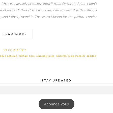
that you already probably know!) from Sincerely Jules. I don’t
e of mens clothes that’s why I decided to wear it with a shirt, a
 and I finally found it. Thanks to Marion for the pictures under
READ MORE
19 COMMENTS
lieve achieve
,
michael kors
,
sincerely jules
,
sincerely jules sweater
,
spartoo
STAY UPDATED
Abonnez-vous