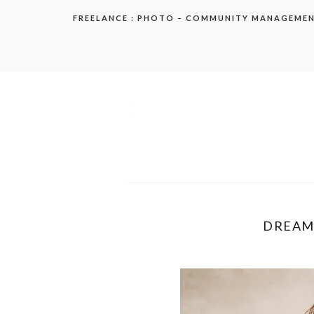
Aller
FREELANCE : PHOTO – COMMUNITY MANAGEME
au
contenu
elodie
DREAM,