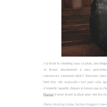
J’ai testé le shooting sous la pluie, une blo
Je tenais absolument à vous présen
connaissez sûrement déjà!) Sincerely Jule
font très vite masculin c’est pour cela q
n’importe laquelle, depuis le temps que je ch
Marion
d’avoir bravé la pluie pour moi (en réa
Rainy shooting today, fashion bloggers have