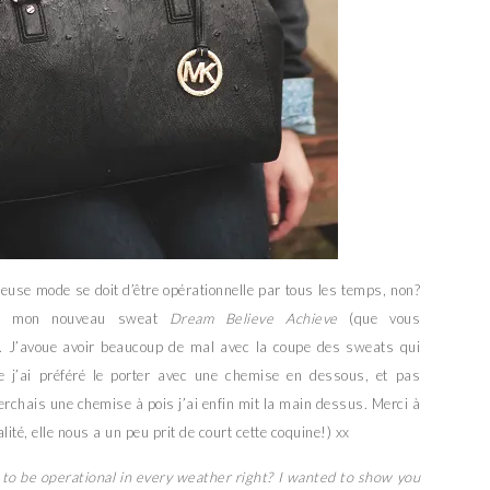
gueuse mode se doit d’être opérationnelle par tous les temps, non?
ter mon nouveau sweat
Dream Believe Achieve
(que vous
s. J’avoue avoir beaucoup de mal avec la coupe des sweats qui
ue j’ai préféré le porter avec une chemise en dessous, et pas
erchais une chemise à pois j’ai enfin mit la main dessus. Merci à
lité, elle nous a un peu prit de court cette coquine!) xx
 to be operational in every weather right? I wanted to show you