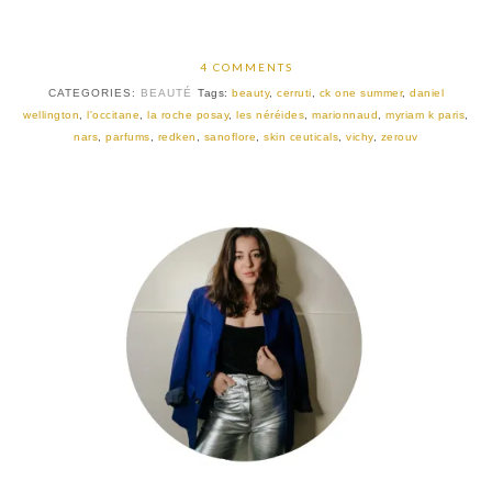
4 COMMENTS
CATEGORIES:
BEAUTÉ
Tags:
beauty
,
cerruti
,
ck one summer
,
daniel
wellington
,
l'occitane
,
la roche posay
,
les néréides
,
marionnaud
,
myriam k paris
,
nars
,
parfums
,
redken
,
sanoflore
,
skin ceuticals
,
vichy
,
zerouv