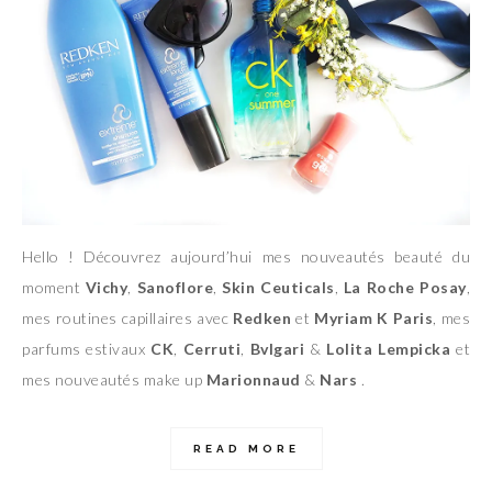
Hello ! Découvrez aujourd’hui mes nouveautés beauté du
moment
Vichy
,
Sanoflore
,
Skin Ceuticals
,
La Roche Posay
,
mes routines capillaires avec
Redken
et
Myriam K Paris
, mes
parfums estivaux
CK
,
Cerruti
,
Bvlgari
&
Lolita Lempicka
et
mes nouveautés make up
Marionnaud
&
Nars
.
READ MORE