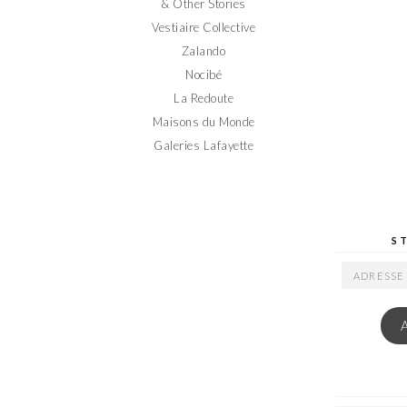
& Other Stories
Vestiaire Collective
Zalando
Nocibé
La Redoute
Maisons du Monde
Galeries Lafayette
S
ADRESSE
EMAIL