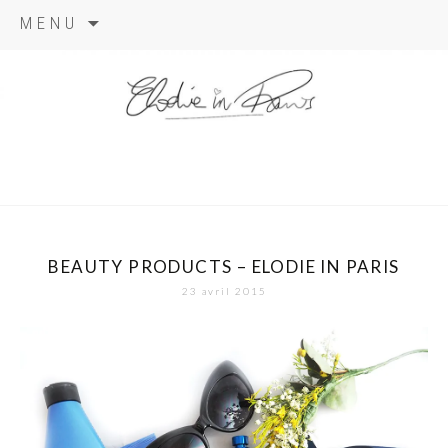
Aller
MENU
au
contenu
elodie in
paris
BEAUTY PRODUCTS – ELODIE IN PARIS
23 avril 2015