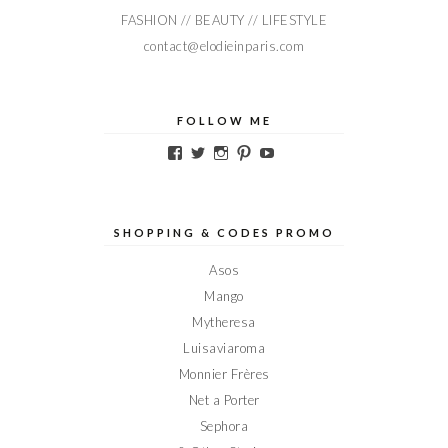
FASHION // BEAUTY // LIFESTYLE
contact@elodieinparis.com
FOLLOW ME
Voir
Voir
Voir
Voir
Voir
le
le
le
le
le
profil
profil
profil
profil
profil
de
de
de
de
de
Elodieinparis
Elodieinparis
Elodieinparis
Elodieinparis
Elodieinparis
sur
sur
sur
sur
sur
SHOPPING & CODES PROMO
Facebook
Twitter
Instagram
Pinterest
YouTube
Asos
Mango
Mytheresa
Luisaviaroma
Monnier Frères
Net a Porter
Sephora