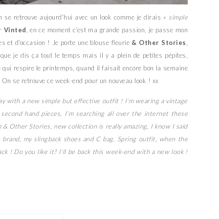
On se retrouve aujourd’hui avec un look comme je dirais «
simple
ur
Vinted
, en ce moment c’est ma grande passion, je passe mon
s et d’occasion ! Je porte une blouse fleurie
& Other Stories
,
s que je dis ça tout le temps mais il y a plein de petites pépites,
qui respire le printemps, quand il faisait encore bon la semaine
? On se retrouve ce week-end pour un nouveau look ! xx
ay with a new simple but effective outfit ! I’m wearing a vintage
y second hand pieces, I’m searching all over the internet these
m & Other Stories, new collection is really amazing, I know I said
te brand, my slingback shoes and C bag. Spring outfit, when the
 ! Do you like it? I’ll be back this week-end with a new look !