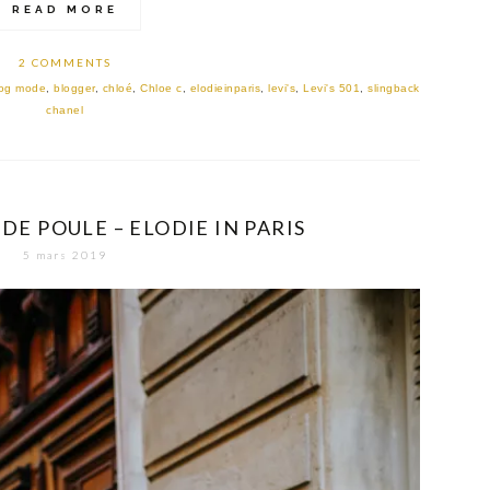
READ MORE
2 COMMENTS
log mode
,
blogger
,
chloé
,
Chloe c
,
elodieinparis
,
levi's
,
Levi's 501
,
slingback
chanel
DE POULE – ELODIE IN PARIS
5 mars 2019