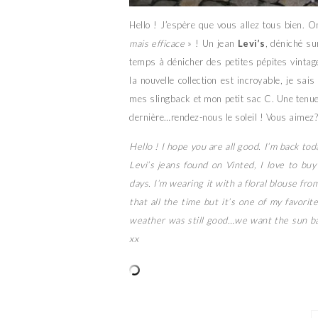
Hello ! J’espère que vous allez tous bien. 
mais efficace
» ! Un jean
Levi’s
, déniché s
temps à dénicher des petites pépites vintage
la nouvelle collection est incroyable, je sai
mes slingback et mon petit sac C. Une tenue 
dernière…rendez-nous le soleil ! Vous aimez
Hello ! I hope you are all good. I’m back tod
Levi’s jeans found on Vinted, I love to bu
days. I’m wearing it with a floral blouse fro
that all the time but it’s one of my favori
weather was still good…we want the sun back
xx