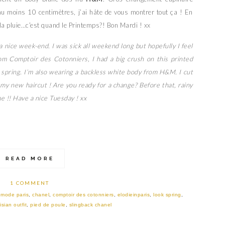
au moins 10 centimètres, j’ai hâte de vous montrer tout ça ! En
la pluie…c’est quand le Printemps?! Bon Mardi ! xx
 nice week-end. I was sick all weekend long but hopefully I feel
om Comptoir des Cotonniers, I had a big crush on this printed
r spring. I’m also wearing a backless white body from H&M. I cut
u my new haircut ! Are you ready for a change? Before that, rainy
me !! Have a nice Tuesday ! xx
READ MORE
1 COMMENT
 mode paris
,
chanel
,
comptoir des cotonniers
,
elodieinparis
,
look spring
,
isian outfit
,
pied de poule
,
slingback chanel