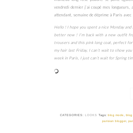
vendredi dernier j’ai coupé mes longueurs, 
attendant, semaine de déprime à Paris avec 
Hello ! I hope you spent a nice Monday and a
better now ! I’m back with a new outfit fr
trousers and this pink long coat, perfect fo
my hair last Friday, I can’t wait to show yo
week in Paris, I just can’t wait for Spring ti
CATEGORIES:
LOOKS
Tags:
blog mode
,
blog
parisian blogger
,
par