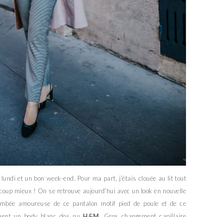
undi et un bon week-end. Pour ma part, j’étais clouée au lit tout
oup mieux ! On se retrouve aujourd’hui avec un look en nouvelle
tombée amoureuse de ce pantalon motif pied de poule et de ce
ement un body blanc dos nu
H&M
. Gros changement capillaire