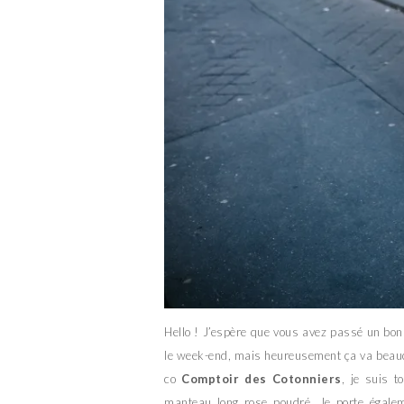
Hello ! J’espère que vous avez passé un bon l
le week-end, mais heureusement ça va beauc
co
Comptoir des Cotonniers
, je suis 
manteau long rose poudré. Je porte égal