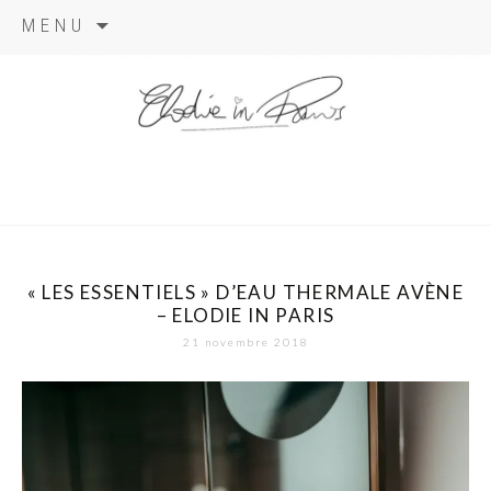
Aller
MENU
au
contenu
elodie in
paris
« LES ESSENTIELS » D’EAU THERMALE AVÈNE
– ELODIE IN PARIS
21 novembre 2018