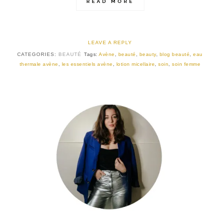
READ MORE
LEAVE A REPLY
CATEGORIES:
BEAUTÉ
Tags:
Avène
,
beauté
,
beauty
,
blog beauté
,
eau
thermale avène
,
les essentiels avène
,
lotion micellaire
,
soin
,
soin femme