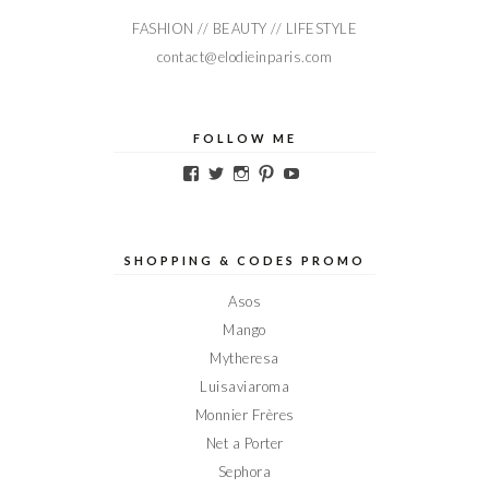
FASHION // BEAUTY // LIFESTYLE
contact@elodieinparis.com
FOLLOW ME
Voir
Voir
Voir
Voir
Voir
le
le
le
le
le
profil
profil
profil
profil
profil
de
de
de
de
de
Elodieinparis
Elodieinparis
Elodieinparis
Elodieinparis
Elodieinparis
sur
sur
sur
sur
sur
SHOPPING & CODES PROMO
Facebook
Twitter
Instagram
Pinterest
YouTube
Asos
Mango
Mytheresa
Luisaviaroma
Monnier Frères
Net a Porter
Sephora