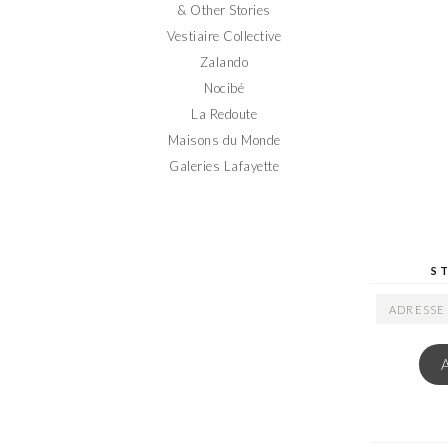
& Other Stories
Vestiaire Collective
Zalando
Nocibé
La Redoute
Maisons du Monde
Galeries Lafayette
S
ADRESSE
EMAIL