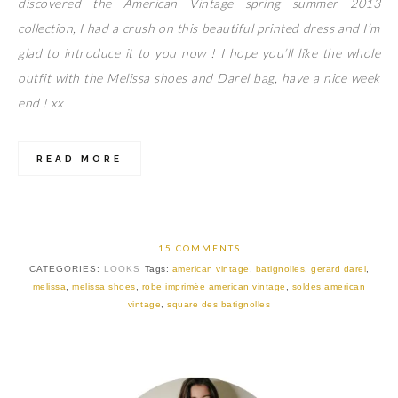
discovered the American Vintage spring summer 2013
collection, I had a crush on this beautiful printed dress and I’m
glad to introduce it to you now ! I hope you’ll like the whole
outfit with the Melissa shoes and Darel bag, have a nice week
end ! xx
READ MORE
15 COMMENTS
CATEGORIES:
LOOKS
Tags:
american vintage
,
batignolles
,
gerard darel
,
melissa
,
melissa shoes
,
robe imprimée american vintage
,
soldes american
vintage
,
square des batignolles