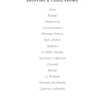
sur
sur
sur
sur
sur
SHOPPING & CODES PROMO
Facebook
Twitter
Instagram
Pinterest
YouTube
Asos
Mango
Mytheresa
Luisaviaroma
Monnier Frères
Net a Porter
Sephora
& Other Stories
Vestiaire Collective
Zalando
Nocibé
La Redoute
Maisons du Monde
Galeries Lafayette