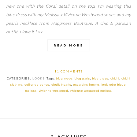
new one with the floral detail on the top. I’m wearing this
blue dress with my Melissa x Vivienne Westwood shoes and my
pearls necklace from Happiness Boutique. A chic & parisian
outfit, I love it ! xx
READ MORE
11 COMMENTS
CATEGORIES:
LOOKS
Tags:
blog mode
,
blog paris
,
blue dress
,
chichi
,
chichi
clothing
,
collier de perles
,
elodieinparis
,
escarpins femme
,
look robe bleue
,
melissa
,
vivienne westwood
,
vivienne westwood melissa