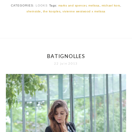
CATEGORIES:
LOOKS
Tags:
marks and spencer
,
melissa
,
michael kors
,
sheinside
,
the kooples
,
vivienne westwood x melissa
BATIGNOLLES
22 juin 2013