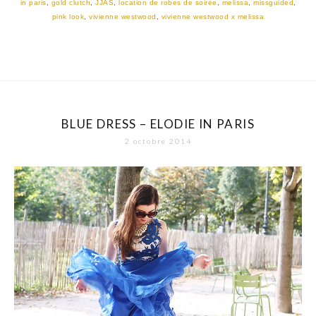
in paris
,
gold clutch
,
JJAS
,
location de robes de soirée
,
melissa
,
missguided
,
pink look
,
vivienne westwood
,
vivienne westwood x melissa
BLUE DRESS – ELODIE IN PARIS
2 octobre 2014