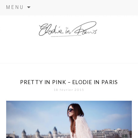
Aller
MENU
au
contenu
elodie in
paris
PRETTY IN PINK – ELODIE IN PARIS
18 février 2015