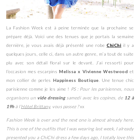
La Fashion Week est à peine terminée que la prochaine se
prépare déjà. Voici une des tenues que je portais la semaine
dernière, je vous avais déjà présenté une robe
ChiChi
il y a
quelques jours, celle ci, dans un autre genre, m’a tout de suite
plu avec son détail floral sur le devant. J’ai ressorti pour
l’occasion mes escarpins
Melissa x Vivienne Westwood
et
mon collier de perles
Happiness Boutique
. Une tenue chic
parisienne comme je les aime !
PS : Pour les parisiennes, nous
organisons un
vide dressing
samedi avec les copines, de
12 à
19h
à l’
Hôtel Brittany
, vous passez ?
xx
Fashion Week is over and the next one is almost already here.
This is one of the outfits that I was wearing last week, I already
presented you a ChiChi dress a few days ago, I totally love this