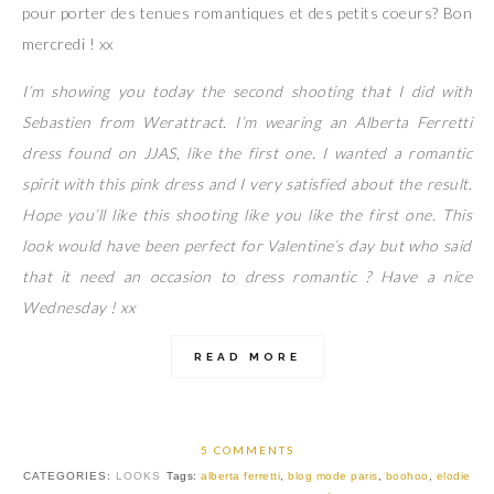
pour porter des tenues romantiques et des petits coeurs? Bon
mercredi ! xx
I’m showing you today the second shooting that I did with
Sebastien from Werattract. I’m wearing an Alberta Ferretti
dress found on JJAS, like the first one. I wanted a romantic
spirit with this pink dress and I very satisfied about the result.
Hope you’ll like this shooting like you like the first one. This
look would have been perfect for Valentine’s day but who said
that it need an occasion to dress romantic ? Have a nice
Wednesday ! xx
READ MORE
5 COMMENTS
CATEGORIES:
LOOKS
Tags:
alberta ferretti
,
blog mode paris
,
boohoo
,
elodie