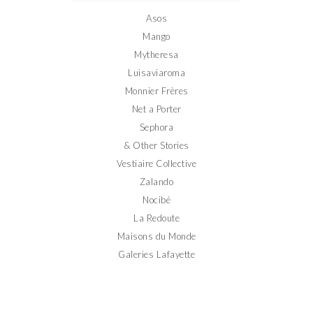
Facebook
Twitter
Instagram
Pinterest
YouTube
Asos
Mango
Mytheresa
Luisaviaroma
Monnier Frères
Net a Porter
Sephora
& Other Stories
Vestiaire Collective
Zalando
Nocibé
La Redoute
Maisons du Monde
Galeries Lafayette