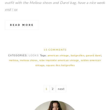
outfit with the Melissa shoes and Darel bag, have a nice week
end ! xx
READ MORE
15 COMMENTS
CATEGORIES:
LOOKS
Tags:
american vintage
,
batignolles
,
gerard darel
,
melissa
,
melissa shoes
,
robe imprimée american vintage
,
soldes american
vintage
,
square des batignolles
1
2
next