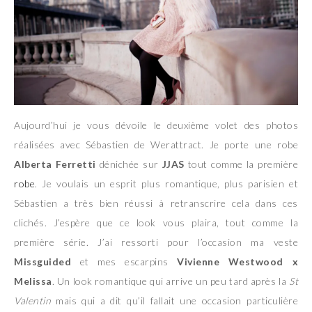
Aujourd’hui je vous dévoile le deuxième volet des photos
réalisées avec Sébastien de Werattract. Je porte une robe
Alberta Ferretti
dénichée sur
JJAS
tout comme la première
robe
. Je voulais un esprit plus romantique, plus parisien et
Sébastien a très bien réussi à retranscrire cela dans ces
clichés. J’espère que ce look vous plaira, tout comme la
première série. J’ai ressorti pour l’occasion ma veste
Missguided
et mes escarpins
Vivienne Westwood x
Melissa
. Un look romantique qui arrive un peu tard après la
St
Valentin
mais qui a dit qu’il fallait une occasion particulière