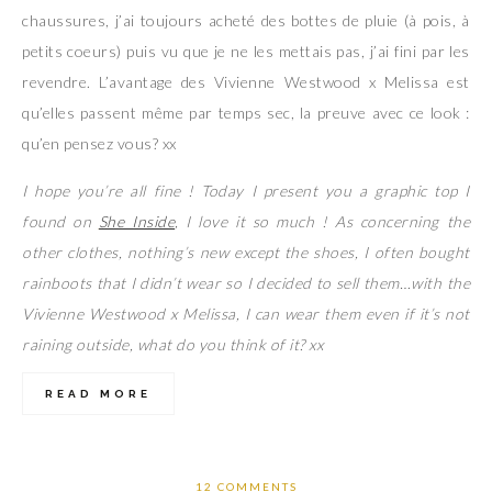
chaussures, j’ai toujours acheté des bottes de pluie (à pois, à
petits coeurs) puis vu que je ne les mettais pas, j’ai fini par les
revendre. L’avantage des Vivienne Westwood x Melissa est
qu’elles passent même par temps sec, la preuve avec ce look :
qu’en pensez vous? xx
I hope you’re all fine ! Today I present you a graphic top I
found on
She Inside
, I love it so much ! As concerning the
other clothes, nothing’s new except the shoes, I often bought
rainboots that I didn’t wear so I decided to sell them…with the
Vivienne Westwood x Melissa, I can wear them even if it’s not
raining outside, what do you think of it? xx
READ MORE
12 COMMENTS