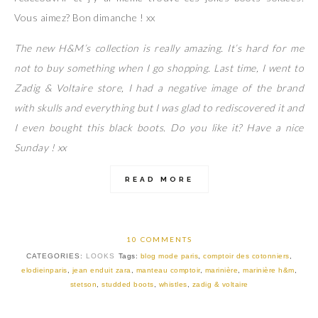
Vous aimez? Bon dimanche ! xx
The new H&M’s collection is really amazing. It’s hard for me
not to buy something when I go shopping. Last time, I went to
Zadig & Voltaire store, I had a negative image of the brand
with skulls and everything but I was glad to rediscovered it and
I even bought this black boots. Do you like it? Have a nice
Sunday ! xx
READ MORE
10 COMMENTS
CATEGORIES:
LOOKS
Tags:
blog mode paris
,
comptoir des cotonniers
,
elodieinparis
,
jean enduit zara
,
manteau comptoir
,
marinière
,
marinière h&m
,
stetson
,
studded boots
,
whistles
,
zadig & voltaire