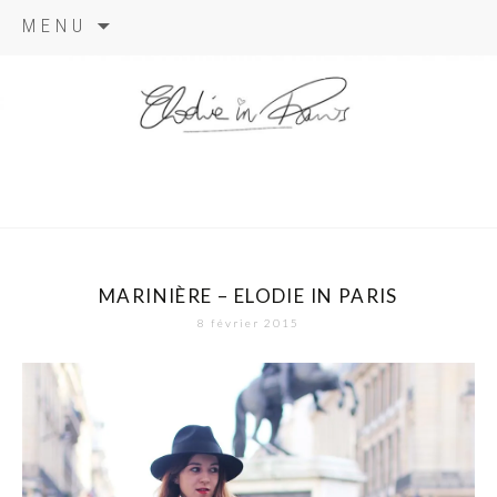
Aller
MENU
au
contenu
elodie in
paris
MARINIÈRE – ELODIE IN PARIS
8 février 2015