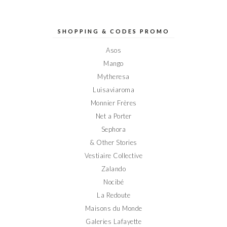
profil
profil
profil
profil
profil
de
de
de
de
de
Elodieinparis
Elodieinparis
Elodieinparis
Elodieinparis
Elodieinparis
sur
sur
sur
sur
sur
SHOPPING & CODES PROMO
Facebook
Twitter
Instagram
Pinterest
YouTube
Asos
Mango
Mytheresa
Luisaviaroma
Monnier Frères
Net a Porter
Sephora
& Other Stories
Vestiaire Collective
Zalando
Nocibé
La Redoute
Maisons du Monde
Galeries Lafayette