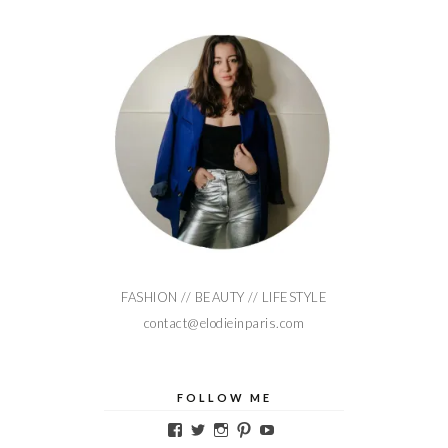
FASHION // BEAUTY // LIFESTYLE
contact@elodieinparis.com
FOLLOW ME
Voir
Voir
Voir
Voir
Voir
le
le
le
le
le