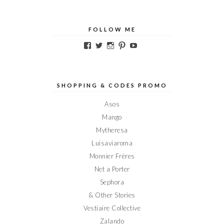
FOLLOW ME
Voir
Voir
Voir
Voir
Voir
le
le
le
le
le
profil
profil
profil
profil
profil
de
de
de
de
de
Elodieinparis
Elodieinparis
Elodieinparis
Elodieinparis
Elodieinparis
sur
sur
sur
sur
sur
SHOPPING & CODES PROMO
Facebook
Twitter
Instagram
Pinterest
YouTube
Asos
Mango
Mytheresa
Luisaviaroma
Monnier Frères
Net a Porter
Sephora
& Other Stories
Vestiaire Collective
Zalando