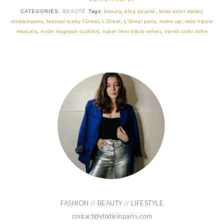
CATEGORIES:
BEAUTÉ
Tags:
beauty
,
blog beauté
,
brow artist maker
,
elodieinparis
,
festival ready l'Oréal
,
L'Oreal
,
L'Oreal paris
,
make up
,
miss hippie
mascara
,
nude magique cushion
,
super liner black velvet
,
vernis color riche
FASHION // BEAUTY // LIFESTYLE
contact@elodieinparis.com