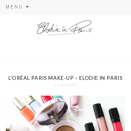
Aller
MENU
au
contenu
elodie in
paris
L’ORÉAL PARIS MAKE-UP – ELODIE IN PARIS
19 mai 2016