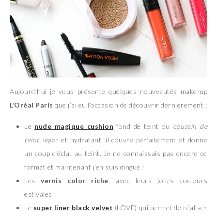
Aujourd’hui je vous présente quelques nouveautés make-up
L’Oréal Paris
que j’ai eu l’occasion de découvrir dernièrement :
Le
nude magique cushion
fond de teint ou
coussin de
teint
, léger et hydratant, il couvre parfaitement et donne
un coup d’éclat au teint. Je ne connaissais pas encore ce
format et maintenant j’en suis dingue !
Les
vernis color riche
, avec leurs jolies couleurs
estivales.
Le
super liner black velvet
(LOVE) qui permet de réaliser