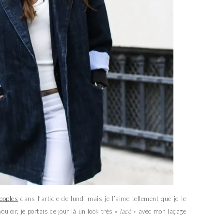
ooples
dans l’article de lundi mais je l’aime tellement que je le
loir, je portais ce jour là un look très «
lacé
» avec mon laçage