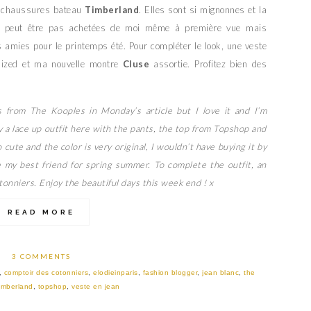
 chaussures bateau
Timberland
. Elles sont si mignonnes et la
ent peut être pas achetées de moi même à première vue mais
s amies pour le printemps été. Pour compléter le look, une veste
ized et ma nouvelle montre
Cluse
assortie. Profitez bien des
s from The Kooples in Monday’s article but I love it and I’m
y a lace up outfit here with the pants, the top from Topshop and
ute and the color is very original, I wouldn’t have buying it by
 me my best friend for spring summer. To complete the outfit, an
onniers. Enjoy the beautiful days this week end ! x
READ MORE
3 COMMENTS
,
comptoir des cotonniers
,
elodieinparis
,
fashion blogger
,
jean blanc
,
the
imberland
,
topshop
,
veste en jean