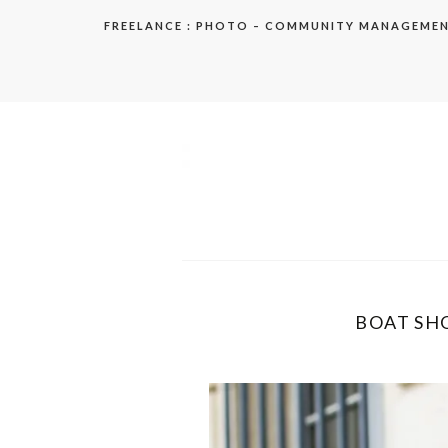
Aller
FREELANCE : PHOTO – COMMUNITY MANAGEME
au
contenu
elodie
BOAT SHO