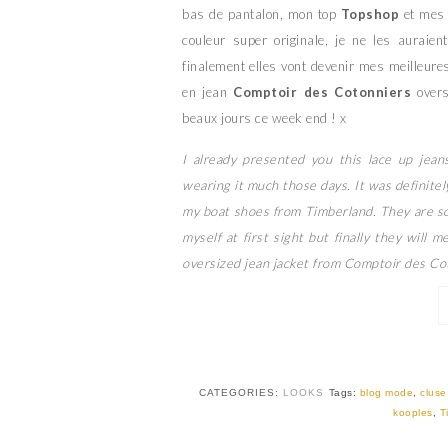
bas de pantalon, mon top
Topshop
et mes
couleur super originale, je ne les aurai
finalement elles vont devenir mes meilleure
en jean
Comptoir des Cotonniers
overs
beaux jours ce week end ! x
I already presented you this lace up jean
wearing it much those days. It was definitel
my boat shoes from Timberland. They are so c
myself at first sight but finally they will
oversized jean jacket from Comptoir des Cot
CATEGORIES:
LOOKS
Tags:
blog mode
,
cluse
kooples
,
T