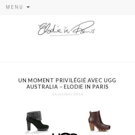
Aller
MENU
au
contenu
elodie in
paris
UN MOMENT PRIVILÉGIÉ AVEC UGG
AUSTRALIA – ELODIE IN PARIS
14 octobre 2014