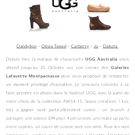
Dandylion
–
Olivia Tweed
–
Carberry
–
Jo
–
Dakota
Depuis hier, la marque de chaussures
UGG Australia
vous
attend jusqu’au 25 Octobre sur son corner des
Galeries
Lafayette Montparnasse
pour vous proposer de remporter
un moment privilégié d’exception. Le concours consiste à se
faire prendre en photo dans le fauteuil UGG avec la paire de
votre choix de la collection AW14-15. Soyez créatives ! Les
lots à gagner sont particulièrement canon :
un brunch à
partager, une séance SPA pour 4 personnes, une make up party
entre copines, un cours de cuisine avec vos amis
. Pour les non
parisiennes, sachez que les
Galeries Lafayette Strasbourg