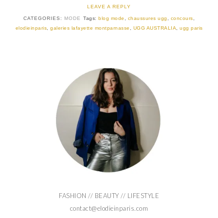
LEAVE A REPLY
CATEGORIES:
MODE
Tags:
blog mode
,
chaussures ugg
,
concours
,
elodieinparis
,
galeries lafayette montparnasse
,
UGG AUSTRALIA
,
ugg paris
FASHION // BEAUTY // LIFESTYLE
contact@elodieinparis.com