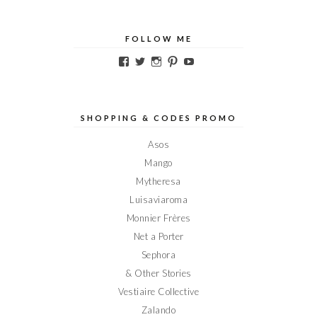
FOLLOW ME
Voir
Voir
Voir
Voir
Voir
le
le
le
le
le
profil
profil
profil
profil
profil
de
de
de
de
de
Elodieinparis
Elodieinparis
Elodieinparis
Elodieinparis
Elodieinparis
sur
sur
sur
sur
sur
SHOPPING & CODES PROMO
Facebook
Twitter
Instagram
Pinterest
YouTube
Asos
Mango
Mytheresa
Luisaviaroma
Monnier Frères
Net a Porter
Sephora
& Other Stories
Vestiaire Collective
Zalando