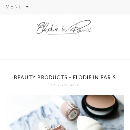
Aller
MENU
au
contenu
elodie in
paris
BEAUTY PRODUCTS – ELODIE IN PARIS
19 janvier 2016