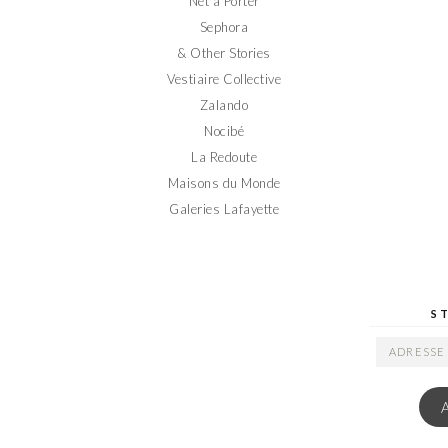
Net a Porter
Sephora
& Other Stories
Vestiaire Collective
Zalando
Nocibé
La Redoute
Maisons du Monde
Galeries Lafayette
S
ADRESSE
EMAIL