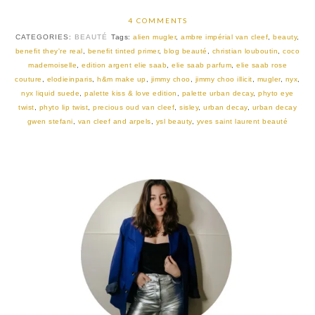
4 COMMENTS
CATEGORIES:
BEAUTÉ
Tags:
alien mugler
,
ambre impérial van cleef
,
beauty
,
benefit they're real
,
benefit tinted primer
,
blog beauté
,
christian louboutin
,
coco
mademoiselle
,
edition argent elie saab
,
elie saab parfum
,
elie saab rose
couture
,
elodieinparis
,
h&m make up
,
jimmy choo
,
jimmy choo illicit
,
mugler
,
nyx
,
nyx liquid suede
,
palette kiss & love edition
,
palette urban decay
,
phyto eye
twist
,
phyto lip twist
,
precious oud van cleef
,
sisley
,
urban decay
,
urban decay
gwen stefani
,
van cleef and arpels
,
ysl beauty
,
yves saint laurent beauté