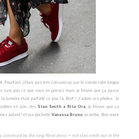
 dit. Pourtant, j’étais pas très convaincue par le combo robe longue
, je sais pas ce que vous en pensez mais je trouve que ça passe
la lumière était parfaite ce jour là. Bref ! J’adore ces photos. Je
soldes en juin, des
Stan Smith x Rita Ora
, je trouve que ça
imez autant? et ma pochette
Vanessa Bruno
assortie. Bon week
ally convinced by the long floral dress + red stan smith but in the