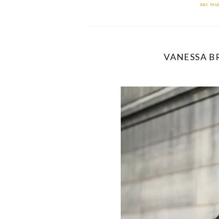
sac rou
VANESSA BR