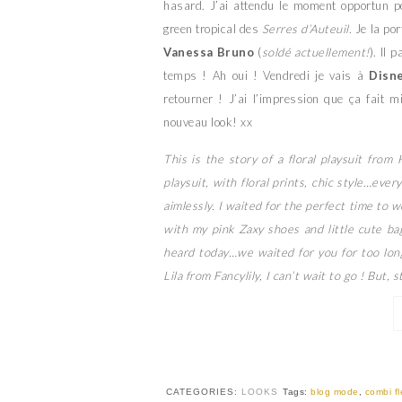
hasard. J’ai attendu le moment opportun pour
green tropical des
Serres d’Auteuil
. Je la p
Vanessa Bruno
(
soldé actuellement!
). Il 
temps ! Ah oui ! Vendredi je vais à
Disn
retourner ! J’ai l’impression que ça fait 
nouveau look! xx
This is the story of a floral playsuit from
playsuit, with floral prints, chic style…every
aimlessly. I waited for the perfect time to w
with my pink Zaxy shoes and little cute ba
heard today…we waited for you for too long
Lila from Fancylily, I can’t wait to go ! But
CATEGORIES:
LOOKS
Tags:
blog mode
,
combi fl