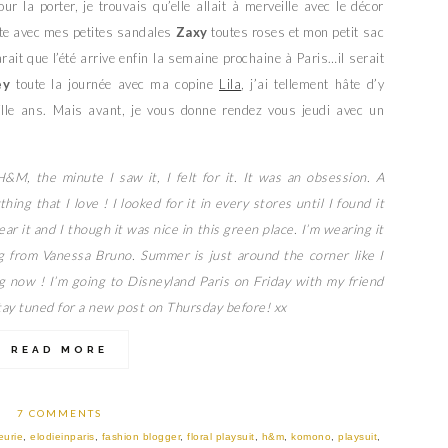
 la porter, je trouvais qu’elle allait à merveille avec le décor
orte avec mes petites sandales
Zaxy
toutes roses et mon petit sac
parait que l’été arrive enfin la semaine prochaine à Paris…il serait
ey
toute la journée avec ma copine
Lila
, j’ai tellement hâte d’y
mille ans. Mais avant, je vous donne rendez vous jeudi avec un
 H&M, the minute I saw it, I felt for it. It was an obsession. A
thing that I love ! I looked for it in every stores until I found it
ear it and I though it was nice in this green place. I’m wearing it
g from Vanessa Bruno. Summer is just around the corner like I
 now ! I’m going to Disneyland Paris on Friday with my friend
, stay tuned for a new post on Thursday before! xx
READ MORE
7 COMMENTS
eurie
,
elodieinparis
,
fashion blogger
,
floral playsuit
,
h&m
,
komono
,
playsuit
,