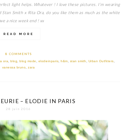
erfect light helps. Whatever ! I love these pictures. I’m wearing
ed Stan Smith x Rita Ora, do you like them as much as the white
ve a nice week end ! xx
READ MORE
8 COMMENTS
ta ora
,
blog
,
blog mode
,
elodieinparis
,
h&m
,
stan smith
,
Urban Outfitters
,
vanessa bruno
,
zara
EURIE – ELODIE IN PARIS
28 juin 2016