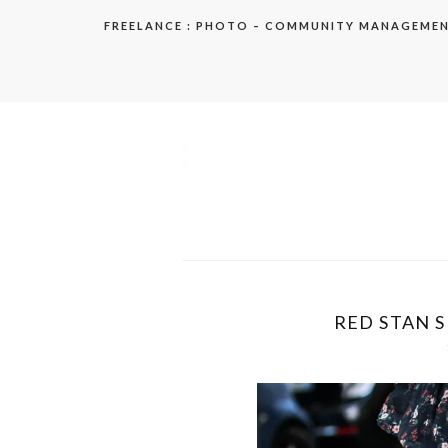
Aller
FREELANCE : PHOTO – COMMUNITY MANAGEME
au
contenu
elodie
RED STAN S