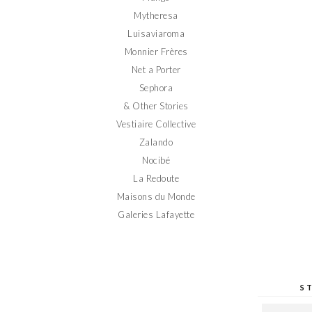
Mytheresa
Luisaviaroma
Monnier Frères
Net a Porter
Sephora
& Other Stories
Vestiaire Collective
Zalando
Nocibé
La Redoute
Maisons du Monde
Galeries Lafayette
S