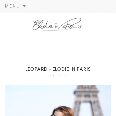
Aller
MENU
au
contenu
elodie in
paris
LEOPARD – ELODIE IN PARIS
5 mai 2014