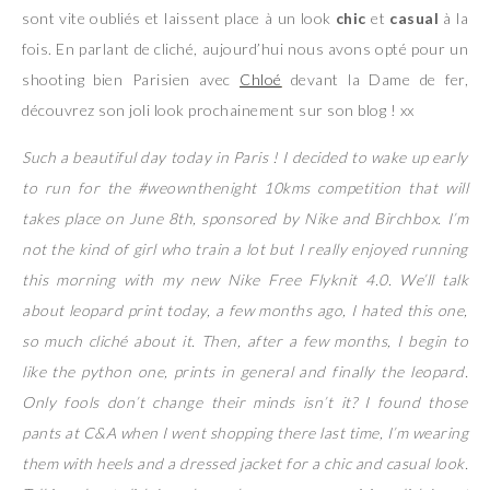
sont vite oubliés et laissent place à un look
chic
et
casual
à la
fois. En parlant de cliché, aujourd’hui nous avons opté pour un
shooting bien Parisien avec
Chloé
devant la Dame de fer,
découvrez son joli look prochainement sur son blog ! xx
Such a beautiful day today in Paris ! I decided to wake up early
to run for the #weownthenight 10kms competition that will
takes place on June 8th, sponsored by Nike and Birchbox. I’m
not the kind of girl who train a lot but I really enjoyed running
this morning with my new Nike Free Flyknit 4.0. We’ll talk
about leopard print today, a few months ago, I hated this one,
so much cliché about it. Then, after a few months, I begin to
like the python one, prints in general and finally the leopard.
Only fools don’t change their minds isn’t it? I found those
pants at C&A when I went shopping there last time, I’m wearing
them with heels and a dressed jacket for a chic and casual look.