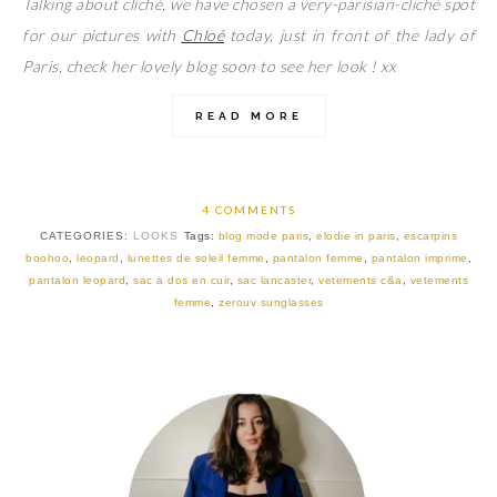
Talking about cliché, we have chosen a very-parisian-cliché spot
for our pictures with
Chloé
today, just in front of the lady of
Paris, check her lovely blog soon to see her look ! xx
READ MORE
4 COMMENTS
CATEGORIES:
LOOKS
Tags:
blog mode paris
,
elodie in paris
,
escarpins
boohoo
,
leopard
,
lunettes de soleil femme
,
pantalon femme
,
pantalon imprime
,
pantalon leopard
,
sac a dos en cuir
,
sac lancaster
,
vetements c&a
,
vetements
femme
,
zerouv sunglasses