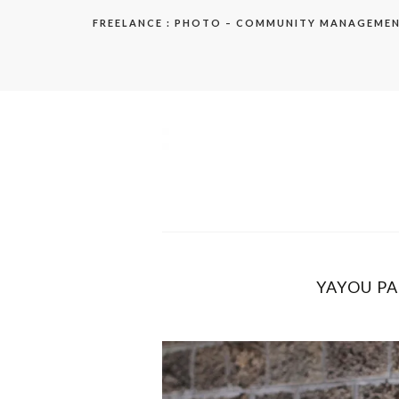
Aller
FREELANCE : PHOTO – COMMUNITY MANAGEME
au
contenu
elodie
YAYOU PA