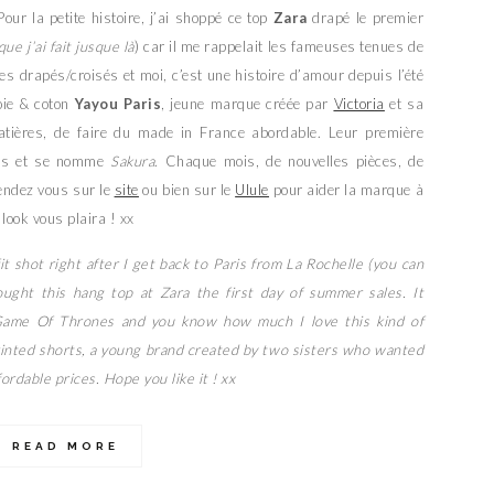
 Pour la petite histoire, j’ai shoppé ce top
Zara
drapé le premier
ue j’ai fait jusque là
) car il me rappelait les fameuses tenues de
 drapés/croisés et moi, c’est une histoire d’amour depuis l’été
soie & coton
Yayou Paris
, jeune marque créée par
Victoria
et sa
matières, de faire du made in France abordable. Leur première
nais et se nomme
Sakura
. Chaque mois, de nouvelles pièces, de
rendez vous sur le
site
ou bien sur le
Ulule
pour aider la marque à
 look vous plaira ! xx
t shot right after I get back to Paris from La Rochelle (you can
ought this hang top at Zara the first day of summer sales. It
Game Of Thrones and you know how much I love this kind of
printed shorts, a young brand created by two sisters who wanted
ordable prices. Hope you like it ! xx
READ MORE