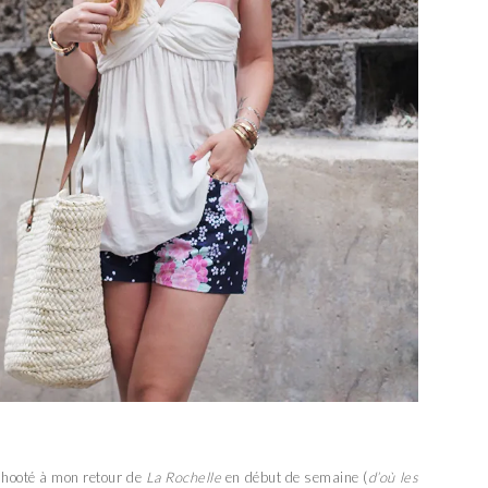
shooté à mon retour de
La Rochelle
en début de semaine (
d’où les