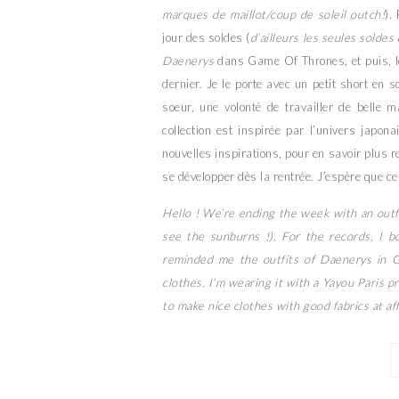
marques de maillot/coup de soleil outch!
).
jour des soldes (
d’ailleurs les seules soldes q
Daenerys
dans Game Of Thrones, et puis, les
dernier. Je le porte avec un petit short en 
soeur, une volonté de travailler de belle 
collection est inspirée par l’univers japo
nouvelles inspirations, pour en savoir plus 
se développer dès la rentrée. J’espère que ce
Hello ! We’re ending the week with an outfi
see the sunburns !). For the records, I b
reminded me the outfits of Daenerys in 
clothes. I’m wearing it with a Yayou Paris 
to make nice clothes with good fabrics at aff