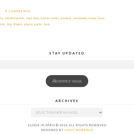
9 COMMENTS
is
,
elodieinparis
,
mya bay
,
panier osier
,
primark
,
sandales roses zara
,
box
,
top drapé
,
yayou paris
,
zara
STAY UPDATED
Abonnez-vous
ARCHIVES
ARCHIVES
ELODIE IN PARIS © 2026 ALL RIGHTS RESERVED
DESIGNED BY
LIGHT MORANGO