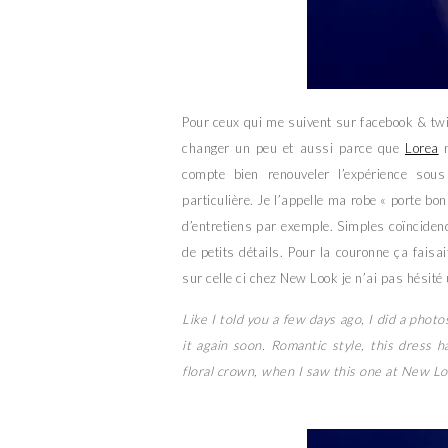
Pour ceux qui me suivent sur facebook & twitt
changer un peu et aussi parce que
Lorea
m
compte bien renouveler l’expérience sou
particulière. Je l’appelle ma robe « porte bo
d’entretiens par exemple. Simples coïnciden
de petits détails. Pour la couronne ça faisa
sur celle ci chez New Look je n’ai pas hésit
Like I told you a few days ago, I did a photosh
it again soon. Romantic style, this dress ha
floral crown, when I saw this one at New Lo