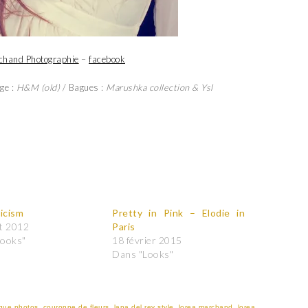
chand Photographie
–
facebook
ge :
H&M (old)
/ Bagues :
Marushka collection & Ysl
icism
Pretty in Pink – Elodie in
et 2012
Paris
Looks"
18 février 2015
Dans "Looks"
que photos
,
couronne de fleurs
,
lana del rey style
,
lorea marchand
,
lorea