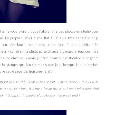
er je vous avais dit que j’allais faire des photos en studio pour
e l’a proposé. Voici le résultat ! Je suis très satisfaite et je
s peu. Ambiance romantique, cette robe à une histoire très
nheur » car elle m’a plutôt porté chance à plusieurs reprises, lors
ces me direz vous mais je porte beaucoup d’attention à ce genre
it longtemps que j’en cherchais une jolie, lorsque je suis tombée
é une seule seconde. Bon week end !
oot in a studio. Here is the result ! I’m satisfied, I think I’ll do
s a special story, it’s my « lucky dress ». I wanted a beautiful
ok, I bought it immediately ! Have a nice week end !