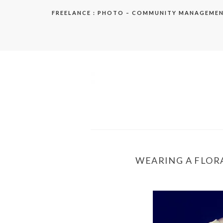
Aller
FREELANCE : PHOTO – COMMUNITY MANAGEME
au
contenu
elodie
WEARING A FLOR