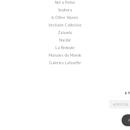
Net a Porter
Sephora
& Other Stories
Vestiaire Collective
Zalando
Nocibé
La Redoute
Maisons du Monde
Galeries Lafayette
S
ADRESSE
EMAIL