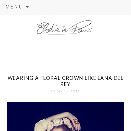
Aller
MENU
au
contenu
elodie in
paris
WEARING A FLORAL CROWN LIKE LANA DEL
REY
23 février 2012