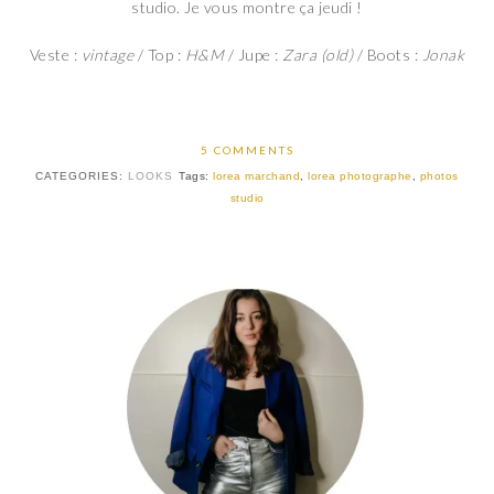
studio. Je vous montre ça jeudi !
Veste :
vintage
/ Top :
H&M
/ Jupe :
Zara (old)
/ Boots :
Jonak
5 COMMENTS
CATEGORIES:
LOOKS
Tags:
lorea marchand
,
lorea photographe
,
photos
studio