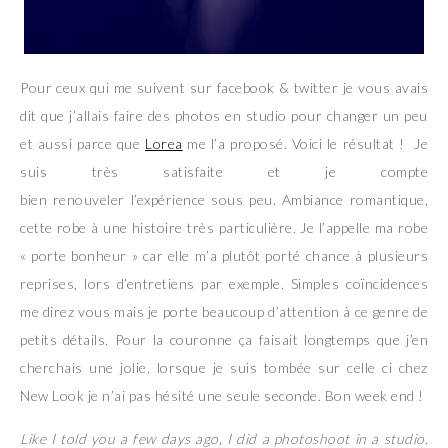
Pour ceux qui me suivent sur facebook & twitter je vous avais
dit que j’allais faire des photos en studio pour changer un peu
et aussi parce que
Lorea
me l’a proposé. Voici le résultat ! Je
suis très satisfaite et je compte
bien renouveler l’expérience sous peu. Ambiance romantique,
cette robe à une histoire très particulière. Je l’appelle ma robe
« porte bonheur » car elle m’a plutôt porté chance à plusieurs
reprises, lors d’entretiens par exemple. Simples coïncidences
me direz vous mais je porte beaucoup d’attention à ce genre de
petits détails. Pour la couronne ça faisait longtemps que j’en
cherchais une jolie, lorsque je suis tombée sur celle ci chez
New Look je n’ai pas hésité une seule seconde. Bon week end !
Like I told you a few days ago, I did a photoshoot in a studio.