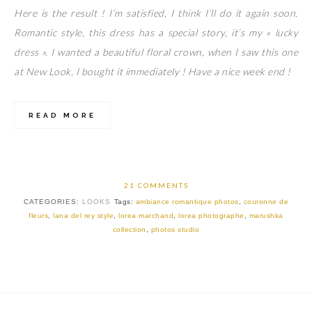
Here is the result ! I’m satisfied, I think I’ll do it again soon.
Romantic style, this dress has a special story, it’s my « lucky
dress ». I wanted a beautiful floral crown, when I saw this one
at New Look, I bought it immediately ! Have a nice week end !
READ MORE
21 COMMENTS
CATEGORIES:
LOOKS
Tags:
ambiance romantique photos
,
couronne de
fleurs
,
lana del rey style
,
lorea marchand
,
lorea photographe
,
marushka
collection
,
photos studio