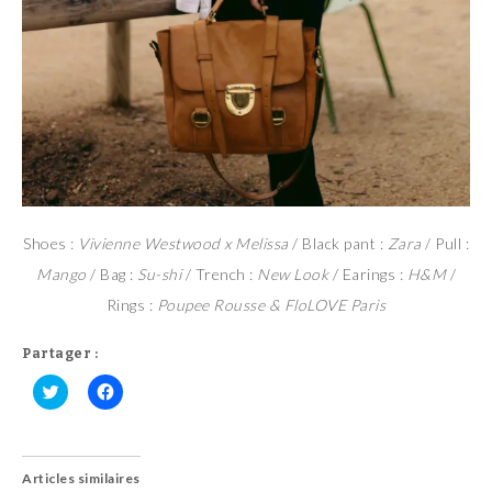
Shoes :
Vivienne Westwood x Melissa
/ Black pant :
Zara
/ Pull :
Mango
/ Bag :
Su-shi
/ Trench :
New Look
/ Earings :
H&M
/
Rings :
Poupee Rousse & FloLOVE Paris
Partager :
C
C
l
l
i
i
q
q
u
u
Articles similaires
e
e