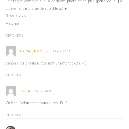
Je craque complet sur la dernière photo et ce pull (pour lequel j’ai
clairement manqué de rapidité :p) ♥
Bisous x x x
Virginie
RÉPONDRE
CRESCENDOLLS
13 mai 2012
canon ! les chaussures sont vraiment extra <3
RÉPONDRE
JULIA
14 mai 2012
Ouhhh j’adore tes chaussures :D !!!
RÉPONDRE