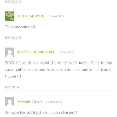
RÉPONDRE
CHLOEANDYOU
13 mai 2012
Tes chaussures <3
RÉPONDRE
NOÉMIE DE MINIMALL
13 mai 2012
OOOHhh le joli sac sushi (j’ai le même en noir)… Ohhh le trop
canon pull kate x mango (que je voulais mais que je n’ai jamais
trouvé) !!!!
RÉPONDRE
♥ VALENTINE ♥
13 mai 2012
Je trouve ton look très frais ! J’adore ton pull !