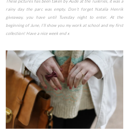
These pictures has been taken by Aude at the Tuileries, it was a
rainy day the parc was empty. Don’t forget Natalia Henrik
giveaway, you have until Tuesday night to enter. At the
beginning of June, I’ll show you my work at school and my first
collection! Have a nice week end x