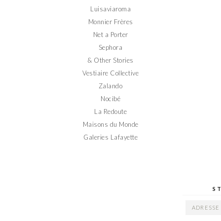
Luisaviaroma
Monnier Frères
Net a Porter
Sephora
& Other Stories
Vestiaire Collective
Zalando
Nocibé
La Redoute
Maisons du Monde
Galeries Lafayette
S
ADRESSE
EMAIL