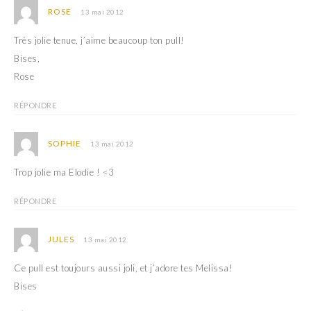
e
n
ROSE
13 mai 2012
n
e
o
n
u
o
Très jolie tenue, j’aime beaucoup ton pull!
v
u
e
v
Bises,
l
e
l
l
Rose
e
l
f
e
e
f
n
e
RÉPONDRE
ê
n
t
ê
r
t
e
r
SOPHIE
13 mai 2012
)
e
)
Trop jolie ma Elodie ! <3
RÉPONDRE
JULES
13 mai 2012
Ce pull est toujours aussi joli, et j’adore tes Melissa!
Bises