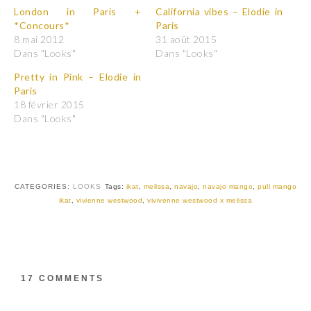
z
z
p
p
London in Paris +
California vibes – Elodie in
o
o
*Concours*
Paris
u
u
r
r
8 mai 2012
31 août 2015
p
p
Dans "Looks"
Dans "Looks"
a
a
r
r
t
t
Pretty in Pink – Elodie in
a
a
Paris
g
g
e
e
18 février 2015
r
r
Dans "Looks"
s
s
u
u
r
r
T
F
w
a
i
c
t
e
t
b
CATEGORIES:
LOOKS
Tags:
ikat
,
melissa
,
navajo
,
navajo mango
,
pull mango
e
o
r
o
ikat
,
vivienne westwood
,
vivivenne westwood x melissa
(
k
o
(
u
o
v
u
r
v
e
r
d
e
a
d
17 COMMENTS
n
a
s
n
u
s
n
u