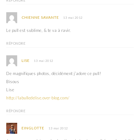
RÉPONDRE
CHIENNE SAVANTE
13 mai 2012
Le pull est sublime, & te va à ravir.
RÉPONDRE
LISE
13 mai 2012
De magnifiques photos, décidément j’adore ce pull!
Bisous
Lise
http://labulledelise.over-blog.com/
RÉPONDRE
EINGLOTTE
13 mai 2012