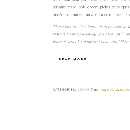
termine mardi soir, encore pleins de surprise
année, notamment un aperçu de ma première
These pictures has been taken by Aude at th
Natalia Henrik giveaway, you have until Tue
work at school and my first collection! Have
READ MORE
CATEGORIES:
LOOKS
Tags:
ikat
,
melissa
,
navajo