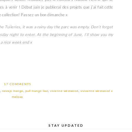
s à venir ! Début juin je publierai des projets que j’ai fait cette
 collection! Passez un bon dimanche x
e Tuileries, it was a rainy day the parc was empty. Don’t forget
sday night to enter. At the beginning of June, I’ll show you my
 a nice week end x
17 COMMENTS
,
navajo mango
,
pull mango ikat
,
vivienne westwood
,
vivivenne westwood x
melissa
STAY UPDATED