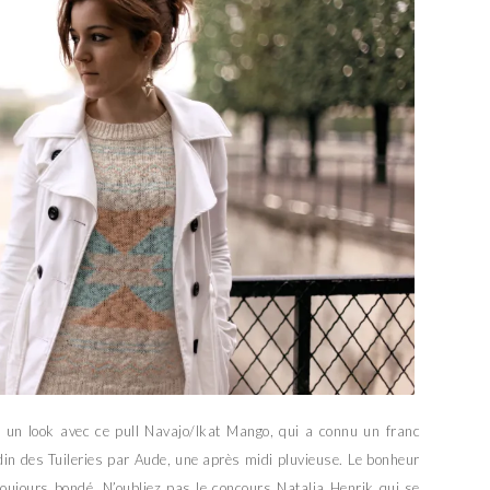
 un look avec ce pull Navajo/Ikat Mango, qui a connu un franc
din des Tuileries par Aude, une après midi pluvieuse. Le bonheur
toujours bondé. N’oubliez pas le concours Natalia Henrik qui se