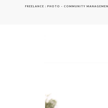
Aller
FREELANCE : PHOTO – COMMUNITY MANAGEME
au
contenu
elodie