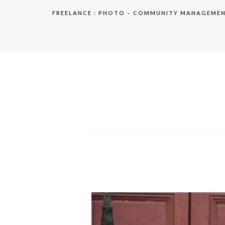
Aller
FREELANCE : PHOTO – COMMUNITY MANAGEME
au
contenu
elodie