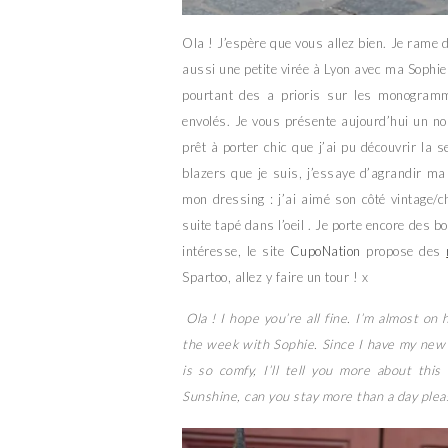
Ola ! J’espère que vous allez bien. Je rame
aussi une petite virée à Lyon avec ma Sophie 
pourtant des a prioris sur les monogrammes
envolés. Je vous présente aujourd’hui un n
prêt à porter chic que j’ai pu découvrir la 
blazers que je suis, j’essaye d’agrandir ma c
mon dressing : j’ai aimé son côté vintage/c
suite tapé dans l’oeil . Je porte encore des bo
intéresse, le site
CupoNation
propose des
Spartoo, allez y faire un tour ! x
Ola ! I hope you’re all fine. I’m almost on
the week with Sophie. Since I have my new 
is so comfy, I’ll tell you more about this
Sunshine, can you stay more than a day plea