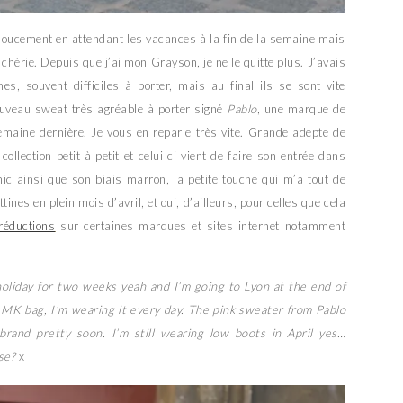
 doucement en attendant les vacances à la fin de la semaine mais
chérie. Depuis que j’ai mon Grayson, je ne le quitte plus. J’avais
, souvent difficiles à porter, mais au final ils se sont vite
ouveau sweat très agréable à porter signé
Pablo
, une marque de
semaine dernière. Je vous en reparle très vite. Grande adepte de
ollection petit à petit et celui ci vient de faire son entrée dans
hic ainsi que son biais marron, la petite touche qui m’a tout de
ttines en plein mois d’avril, et oui, d’ailleurs, pour celles que cela
réductions
sur certaines marques et sites internet notamment
 holiday for two weeks yeah and I’m going to Lyon at the end of
MK bag, I’m wearing it every day. The pink sweater from Pablo
 brand pretty soon. I’m still wearing low boots in April yes…
se?
x