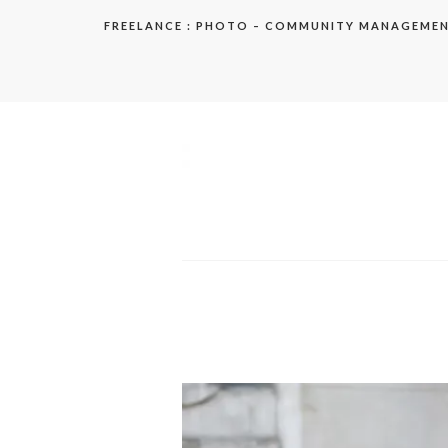
Aller
FREELANCE : PHOTO – COMMUNITY MANAGEME
au
contenu
elodie