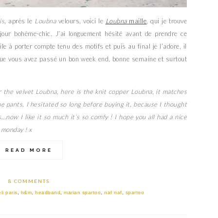
is
, après le
Loubna
velours, voici le
Loubna
maille
, qui je trouve
jour bohème-chic. J’ai longuement hésité avant de prendre ce
ile à porter compte tenu des motifs et puis au final je l’adore, il
e que vous avez passé un bon week end, bonne semaine et surtout
r the velvet Loubna, here is the knit copper Loubna, it matches
he pants, I hesitated so long before buying it, because I thought
s…now I like it so much it’s so comfy ! I hope you all had a nice
 monday ! x
READ MORE
8 COMMENTS
li paris
,
h&m
,
headband
,
marian spartoo
,
naf naf
,
spartoo