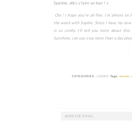
Spartoo, allez y faire un tour ! x
Ola ! I hope you’re all fine. I’m almost on
the week with Sophie. Since I have my new 
is so comfy, I’ll tell you more about this
Sunshine, can you stay more than a day plea
CATEGORIES:
LOOKS
Tags:
marian
,
ADRESSE
EMAIL