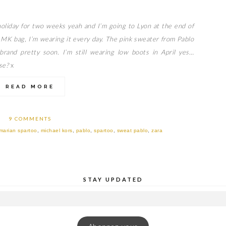
 holiday for two weeks yeah and I’m going to Lyon at the end of
MK bag, I’m wearing it every day. The pink sweater from Pablo
 brand pretty soon. I’m still wearing low boots in April yes…
se?
x
READ MORE
9 COMMENTS
marian spartoo
,
michael kors
,
pablo
,
spartoo
,
sweat pablo
,
zara
STAY UPDATED