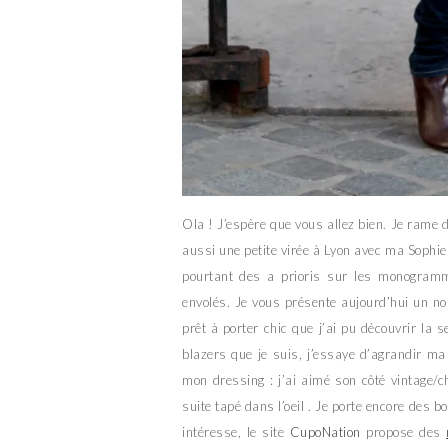
Ola ! J’espère que vous allez bien. Je rame
aussi une petite virée à Lyon avec ma Sophie 
pourtant des a prioris sur les monogrammes
envolés. Je vous présente aujourd’hui un n
prêt à porter chic que j’ai pu découvrir la 
blazers que je suis, j’essaye d’agrandir ma c
mon dressing : j’ai aimé son côté vintage/c
suite tapé dans l’oeil . Je porte encore des bo
intéresse, le site
CupoNation
propose des