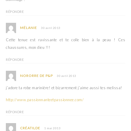
RÉPONDRE
MÉLANIE
30 avril 2013
Cette tenue est ravissante et te colle bien à la peau ! Ces
chaussures, mon dieu !!!
RÉPONDRE
NORORRE DE P&P
30 avril 2013
j’adore ta robe marinière! et bizarrement j’aime aussi tes melissa!
http://www.passionnanteetpassionnee.com/
RÉPONDRE
CRÉATILDE
1 mai 2013