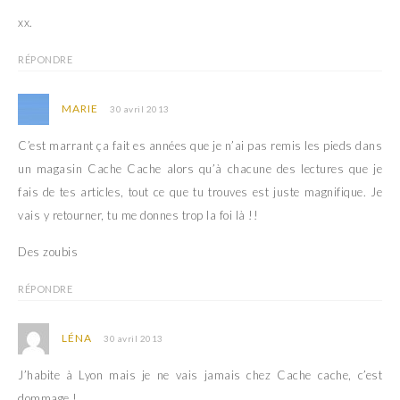
xx.
RÉPONDRE
MARIE
30 avril 2013
C’est marrant ça fait es années que je n’ai pas remis les pieds dans
un magasin Cache Cache alors qu’à chacune des lectures que je
fais de tes articles, tout ce que tu trouves est juste magnifique. Je
vais y retourner, tu me donnes trop la foi là !!
Des zoubis
RÉPONDRE
LÉNA
30 avril 2013
J’habite à Lyon mais je ne vais jamais chez Cache cache, c’est
dommage !