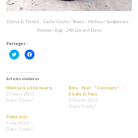
Dress & Trench :
Cache Cache
/ Shoes :
Melissa
/ Sunglasses :
Romwe
/ Bag :
24h Gerard Darel
Partager :
C
C
l
l
i
i
q
q
u
u
Articles similaires
e
e
z
z
p
p
Melissa & Little hearts
Bleu Nuit *Concours* –
o
o
27 mars 2013
Elodie in Paris
u
u
r
r
Dans "Looks"
2 février 2015
p
p
Dans "Looks"
a
a
r
r
t
t
Polka dots
a
a
3 mai 2013
g
g
e
e
Dans "Looks"
r
r
s
s