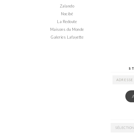
Zalando
Nocibé
La Redoute
Maisons du Monde
Galeries Lafayette
S
ADRESSE
EMAIL
ARCHIVES