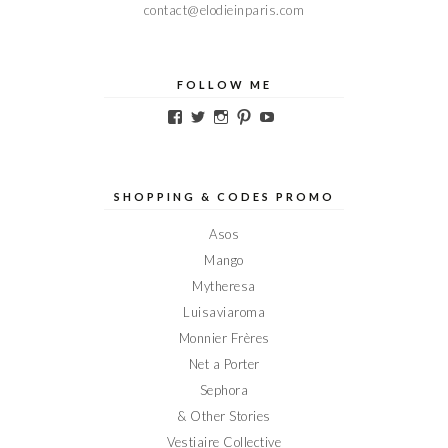
contact@elodieinparis.com
FOLLOW ME
Voir
Voir
Voir
Voir
Voir
le
le
le
le
le
profil
profil
profil
profil
profil
de
de
de
de
de
Elodieinparis
Elodieinparis
Elodieinparis
Elodieinparis
Elodieinparis
sur
sur
sur
sur
sur
SHOPPING & CODES PROMO
Facebook
Twitter
Instagram
Pinterest
YouTube
Asos
Mango
Mytheresa
Luisaviaroma
Monnier Frères
Net a Porter
Sephora
& Other Stories
Vestiaire Collective