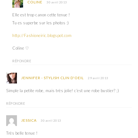
COLINE
30 avril 2013
r
t
e
r
)
e
Elle est trop canon cette tenue !
)
Tu es superbe sur les photos :)
http://Fashioneiric.blogspot.com
Coline ♡
RÉPONDRE
JENNIFER - STYLISH CLIN D'OEIL
29 avril 2013
Simple la petite robe, mais très jolie! c’est une robe bustier? ;)
RÉPONDRE
JESSICA
30 avril 2013
Très belle tenue !