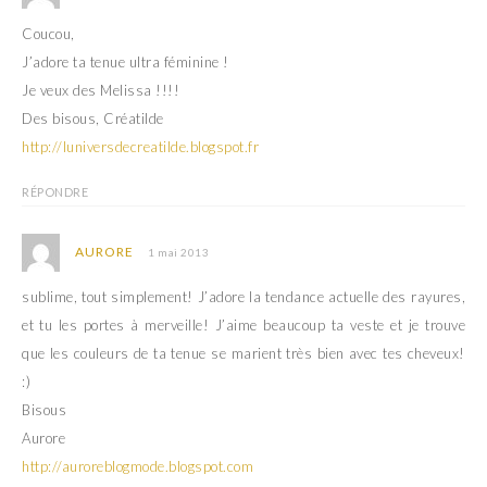
Coucou,
J’adore ta tenue ultra féminine !
Je veux des Melissa !!!!
Des bisous, Créatilde
http://luniversdecreatilde.blogspot.fr
RÉPONDRE
AURORE
1 mai 2013
sublime, tout simplement! J’adore la tendance actuelle des rayures,
et tu les portes à merveille! J’aime beaucoup ta veste et je trouve
que les couleurs de ta tenue se marient très bien avec tes cheveux!
:)
Bisous
Aurore
http://auroreblogmode.blogspot.com