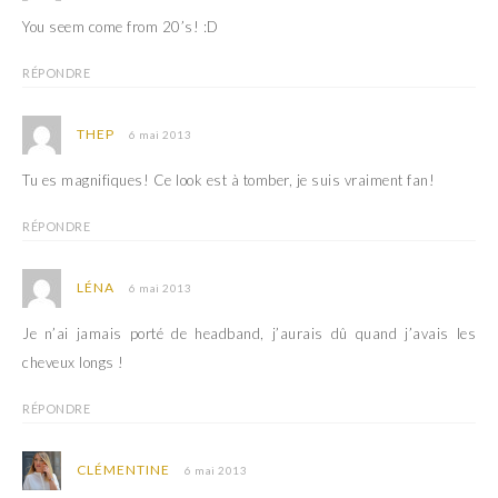
e
r
You seem come from 20’s! :D
)
e
)
RÉPONDRE
THEP
6 mai 2013
Tu es magnifiques! Ce look est à tomber, je suis vraiment fan!
RÉPONDRE
LÉNA
6 mai 2013
Je n’ai jamais porté de headband, j’aurais dû quand j’avais les
cheveux longs !
RÉPONDRE
CLÉMENTINE
6 mai 2013