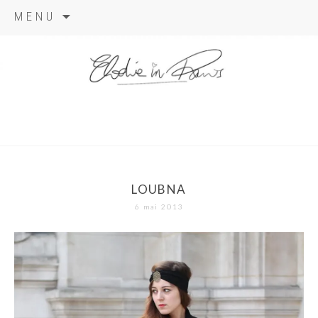
Aller
MENU
au
contenu
elodie in
paris
LOUBNA
6 mai 2013