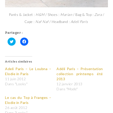
Pants & Jacket :
H&M
/ Shoes :
Marian
/ Bag & Top :
Zara
/
Cape :
Naf Naf
/ Headband :
Adeli Paris
Partager :
C
C
l
l
i
i
q
q
u
u
Articles similaires
e
e
z
z
p
p
Adeli Paris – Le Loubna –
Adéli Paris – Présentation
o
o
Elodie in Paris
collection printemps été
u
u
r
r
11 juin 2012
2013
p
p
Dans "Looks"
12 janvier 2013
a
a
r
r
Dans "Mode"
t
t
a
a
Le cas du Top à Franges –
g
g
e
e
Elodie in Paris
r
r
26 août 2012
s
s
u
u
Dans "Looks"