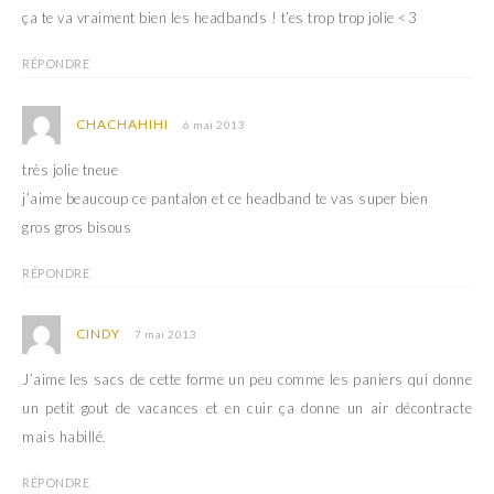
ça te va vraiment bien les headbands ! t’es trop trop jolie <3
RÉPONDRE
CHACHAHIHI
6 mai 2013
très jolie tneue
j’aime beaucoup ce pantalon et ce headband te vas super bien
gros gros bisous
RÉPONDRE
CINDY
7 mai 2013
J’aime les sacs de cette forme un peu comme les paniers qui donne
un petit gout de vacances et en cuir ça donne un air décontracte
mais habillé.
RÉPONDRE