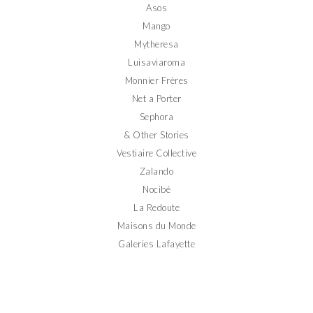
Asos
Mango
Mytheresa
Luisaviaroma
Monnier Frères
Net a Porter
Sephora
& Other Stories
Vestiaire Collective
Zalando
Nocibé
La Redoute
Maisons du Monde
Galeries Lafayette