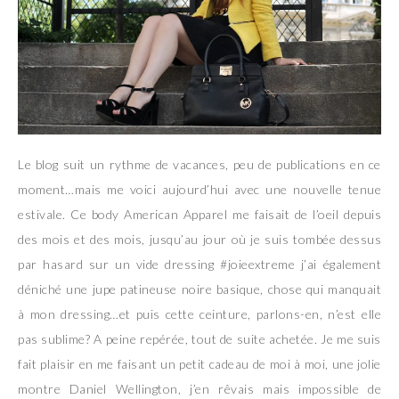
Le blog suit un rythme de vacances, peu de publications en ce
moment…mais me voici aujourd’hui avec une nouvelle tenue
estivale. Ce body American Apparel me faisait de l’oeil depuis
des mois et des mois, jusqu’au jour où je suis tombée dessus
par hasard sur un vide dressing #joieextreme j’ai également
déniché une jupe patineuse noire basique, chose qui manquait
à mon dressing…et puis cette ceinture, parlons-en, n’est elle
pas sublime? A peine repérée, tout de suite achetée. Je me suis
fait plaisir en me faisant un petit cadeau de moi à moi, une jolie
montre Daniel Wellington, j’en rêvais mais impossible de