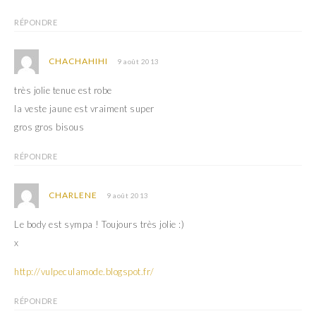
RÉPONDRE
CHACHAHIHI
9 août 2013
très jolie tenue est robe
la veste jaune est vraiment super
gros gros bisous
RÉPONDRE
CHARLENE
9 août 2013
Le body est sympa ! Toujours très jolie :)
x
http://vulpeculamode.blogspot.fr/
RÉPONDRE