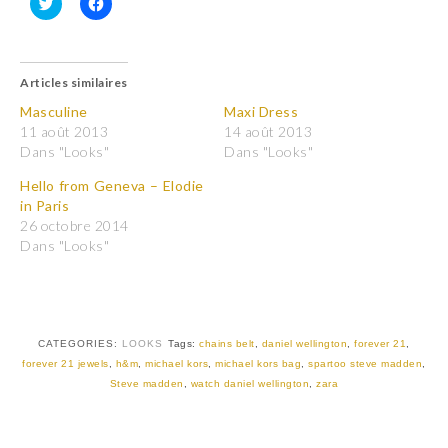
C
C
l
l
i
i
q
q
u
u
Articles similaires
e
e
z
z
p
p
Masculine
Maxi Dress
o
o
11 août 2013
14 août 2013
u
u
r
r
Dans "Looks"
Dans "Looks"
p
p
a
a
Hello from Geneva – Elodie
r
r
t
t
in Paris
a
a
26 octobre 2014
g
g
e
e
Dans "Looks"
r
r
s
s
u
u
r
r
T
F
w
a
i
c
t
e
CATEGORIES:
LOOKS
Tags:
chains belt
,
daniel wellington
,
forever 21
,
t
b
forever 21 jewels
,
h&m
,
michael kors
,
michael kors bag
,
spartoo steve madden
,
e
o
r
o
Steve madden
,
watch daniel wellington
,
zara
(
k
o
(
u
o
v
u