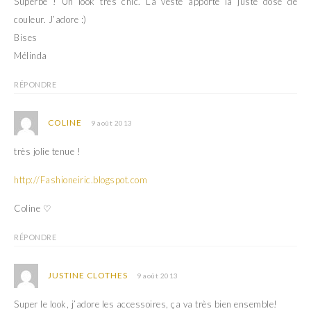
Superbe ! Un look très chic. La veste apporte la juste dose de
couleur. J’adore :)
Bises
Mélinda
RÉPONDRE
COLINE
9 août 2013
très jolie tenue !
http://Fashioneiric.blogspot.com
Coline ♡
RÉPONDRE
JUSTINE CLOTHES
9 août 2013
Super le look, j’adore les accessoires, ça va très bien ensemble!