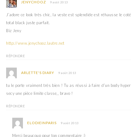
JENYCHOOZ
9 août 2013
J’adore ce look très chic, la veste est splendide est réhausse le coté
total black juste parfait.
Biz Jeny
http://www.jenychooz.lautre.net
RÉPONDRE
ARLETTE'S DIARY
9 août 2013
tu le porte vraiment très bien ! Tu as réussi à faire d’un body hyper
secy une pièce limite classe,, bravo !
RÉPONDRE
ELODIEINPARIS
9 août 2013
Merci beaucoup pour ton commentaire :)