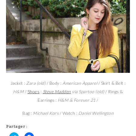
Jacket :
Zara (old)
/ Body :
American Apparel
/ Skirt & Belt :
H&M
/
Shoes
:
Steve Madden
via Spartoo (old)
/ Rings &
Earrings :
H&M & Forever 21
/
Bag :
Michael Kors
/ Watch :
Daniel Wellington
Partager :