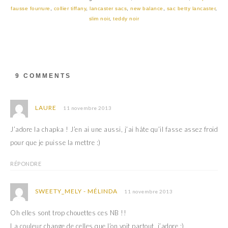
i
c
t
e
fausse fourrure
,
collier tiffany
,
lancaster sacs
,
new balance
,
sac betty lancaster
,
t
b
slim noir
,
teddy noir
e
o
r
o
(
k
o
(
u
o
v
u
r
v
e
r
d
e
9 COMMENTS
a
d
n
a
s
n
u
s
n
u
LAURE
11 novembre 2013
e
n
n
e
o
n
J’adore la chapka ! J’en ai une aussi, j’ai hâte qu’il fasse assez froid
u
o
v
u
pour que je puisse la mettre :)
e
v
l
e
l
l
RÉPONDRE
e
l
f
e
e
f
n
e
SWEETY_MELY - MÉLINDA
11 novembre 2013
ê
n
t
ê
r
t
Oh elles sont trop chouettes ces NB !!
e
r
)
e
La couleur change de celles que l’on voit partout, j’adore :)
)