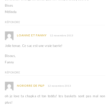
Bises
Mélinda
RÉPONDRE
LOANNE ET FANNY
12 novembre 2013
Jolie tenue. Ce sac est une vraie tuerie!
Bisous,
Fanny
RÉPONDRE
NORORRE DE P&P
12 novembre 2013
oh je love ta chapka et ton teddy! tes baskets sont pas mal non
plus!