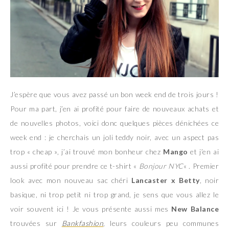
J’espère que vous avez passé un bon week end de trois jours !
Pour ma part, j’en ai profité pour faire de nouveaux achats et
de nouvelles photos, voici donc quelques pièces dénichées ce
week end : je cherchais un joli teddy noir, avec un aspect pas
trop « cheap », j’ai trouvé mon bonheur chez
Mango
et j’en ai
aussi profité pour prendre ce t-shirt «
Bonjour NYC
« . Premier
look avec mon nouveau sac chéri
Lancaster x Betty
, noir
basique, ni trop petit ni trop grand, je sens que vous allez le
voir souvent ici ! Je vous présente aussi mes
New Balance
trouvées sur
Bankfashion
, leurs couleurs peu communes