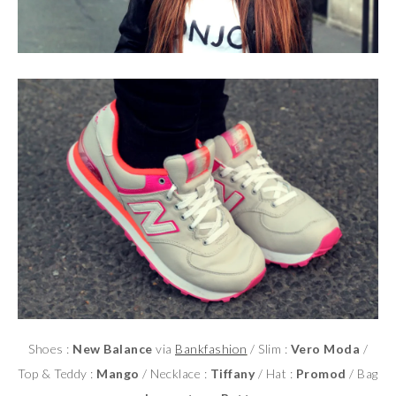
Shoes :
New Balance
via
Bankfashion
/ Slim :
Vero Moda
/
Top & Teddy :
Mango
/ Necklace :
Tiffany
/ Hat :
Promod
/ Bag