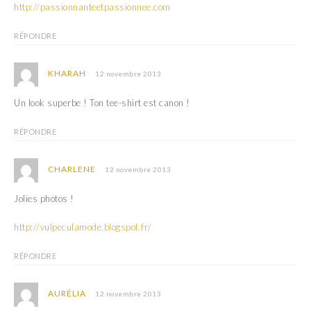
http://passionnanteetpassionnee.com
RÉPONDRE
KHARAH
12 novembre 2013
Un look superbe ! Ton tee-shirt est canon !
RÉPONDRE
CHARLENE
12 novembre 2013
Jolies photos !
http://vulpeculamode.blogspot.fr/
RÉPONDRE
AURÉLIA
12 novembre 2013