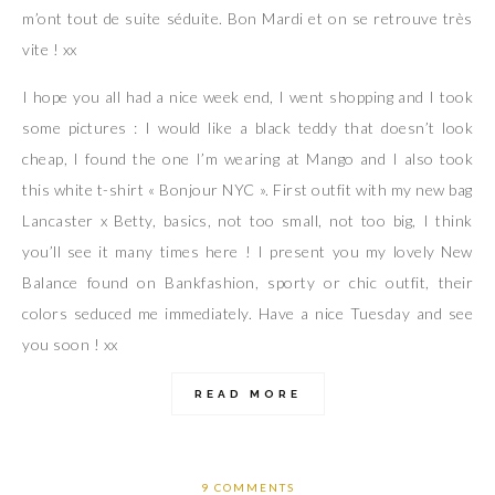
m’ont tout de suite séduite. Bon Mardi et on se retrouve très
vite ! xx
I hope you all had a nice week end, I went shopping and I took
some pictures : I would like a black teddy that doesn’t look
cheap, I found the one I’m wearing at Mango and I also took
this white t-shirt « Bonjour NYC ». First outfit with my new bag
Lancaster x Betty, basics, not too small, not too big, I think
you’ll see it many times here ! I present you my lovely New
Balance found on Bankfashion, sporty or chic outfit, their
colors seduced me immediately. Have a nice Tuesday and see
you soon ! xx
READ MORE
9 COMMENTS