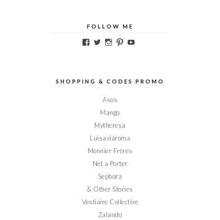
FOLLOW ME
Voir
Voir
Voir
Voir
Voir
le
le
le
le
le
profil
profil
profil
profil
profil
de
de
de
de
de
Elodieinparis
Elodieinparis
Elodieinparis
Elodieinparis
Elodieinparis
sur
sur
sur
sur
sur
SHOPPING & CODES PROMO
Facebook
Twitter
Instagram
Pinterest
YouTube
Asos
Mango
Mytheresa
Luisaviaroma
Monnier Frères
Net a Porter
Sephora
& Other Stories
Vestiaire Collective
Zalando