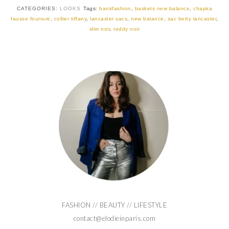
CATEGORIES:
LOOKS
Tags:
bankfashion
,
baskets new balance
,
chapka
fausse fourrure
,
collier tiffany
,
lancaster sacs
,
new balance
,
sac betty lancaster
,
slim noir
,
teddy noir
FASHION // BEAUTY // LIFESTYLE
contact@elodieinparis.com