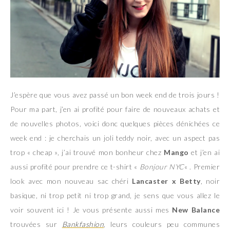
J’espère que vous avez passé un bon week end de trois jours !
Pour ma part, j’en ai profité pour faire de nouveaux achats et
de nouvelles photos, voici donc quelques pièces dénichées ce
week end : je cherchais un joli teddy noir, avec un aspect pas
trop « cheap », j’ai trouvé mon bonheur chez
Mango
et j’en ai
aussi profité pour prendre ce t-shirt «
Bonjour NYC
« . Premier
look avec mon nouveau sac chéri
Lancaster x Betty
, noir
basique, ni trop petit ni trop grand, je sens que vous allez le
voir souvent ici ! Je vous présente aussi mes
New Balance
trouvées sur
Bankfashion
, leurs couleurs peu communes