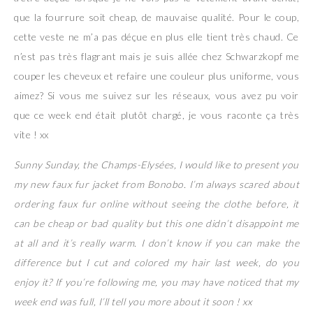
que la fourrure soit cheap, de mauvaise qualité. Pour le coup,
cette veste ne m’a pas déçue en plus elle tient très chaud. Ce
n’est pas très flagrant mais je suis allée chez Schwarzkopf me
couper les cheveux et refaire une couleur plus uniforme, vous
aimez? Si vous me suivez sur les réseaux, vous avez pu voir
que ce week end était plutôt chargé, je vous raconte ça très
vite ! xx
Sunny Sunday, the Champs-Elysées, I would like to present you
my new faux fur jacket from Bonobo. I’m always scared about
ordering faux fur online without seeing the clothe before, it
can be cheap or bad quality but this one didn’t disappoint me
at all and it’s really warm. I don’t know if you can make the
difference but I cut and colored my hair last week, do you
enjoy it? If you’re following me, you may have noticed that my
week end was full, I’ll tell you more about it soon ! xx