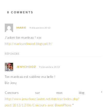
r
v
e
r
d
e
a
d
8 COMMENTS
n
a
s
n
u
s
n
u
e
n
MARIE
9 décembre 2013
n
e
o
n
u
o
J’adore ton manteau ! xxx
v
u
e
v
http://marieandmood.blogspot.fr/
l
e
l
l
e
l
f
e
RÉPONDRE
e
f
n
e
ê
n
t
ê
JENYCHOOZ
9 décembre 2013
r
t
e
r
)
e
Ton manteau est sublime ma belle !
)
Biz Jeny
Concours sur mon blog *
http://www.jenychooz.lautre.net/dotclear/index.php?
post/2013/12/06/Concours-avec-BoumPhone
*