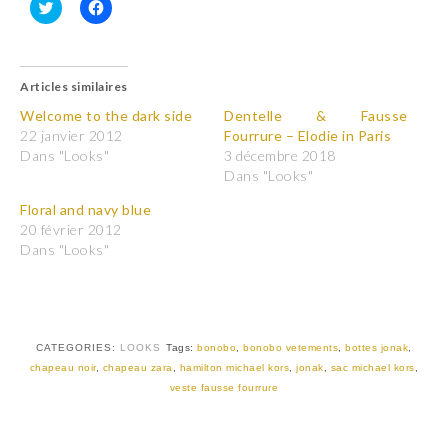
C
C
l
l
i
i
q
q
u
u
Articles similaires
e
e
z
z
p
p
Welcome to the dark side
Dentelle & Fausse
o
o
22 janvier 2012
Fourrure – Elodie in Paris
u
u
r
r
Dans "Looks"
3 décembre 2018
p
p
Dans "Looks"
a
a
r
r
t
t
Floral and navy blue
a
a
20 février 2012
g
g
e
e
Dans "Looks"
r
r
s
s
u
u
r
r
T
F
w
a
i
c
t
e
CATEGORIES:
LOOKS
Tags:
bonobo
,
bonobo vetements
,
bottes jonak
,
t
b
chapeau noir
,
chapeau zara
,
hamilton michael kors
,
jonak
,
sac michael kors
,
e
o
r
o
veste fausse fourrure
(
k
o
(
u
o
v
u