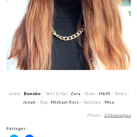
Jacket :
Bonobo
– Skirt & Hat :
Zara
– Body :
H&M
– Shoes :
Jonak
– Bag :
Michael Kors
– Necklace :
Moa
Photos :
Chloeandyou
Partager :