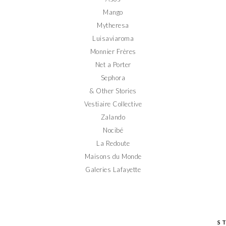
Mango
Mytheresa
Luisaviaroma
Monnier Frères
Net a Porter
Sephora
& Other Stories
Vestiaire Collective
Zalando
Nocibé
La Redoute
Maisons du Monde
Galeries Lafayette
S