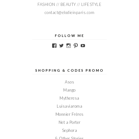
FASHION // BEAUTY // LIFESTYLE
contact@elodieinparis.com
FOLLOW ME
Voir
Voir
Voir
Voir
Voir
le
le
le
le
le
profil
profil
profil
profil
profil
de
de
de
de
de
Elodieinparis
Elodieinparis
Elodieinparis
Elodieinparis
Elodieinparis
sur
sur
sur
sur
sur
SHOPPING & CODES PROMO
Facebook
Twitter
Instagram
Pinterest
YouTube
Asos
Mango
Mytheresa
Luisaviaroma
Monnier Frères
Net a Porter
Sephora
& Other Stories