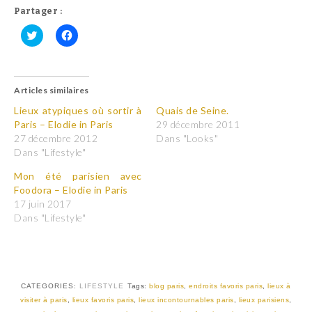
Partager :
C
C
l
l
i
i
q
q
u
u
Articles similaires
e
e
z
z
p
p
Lieux atypiques où sortir à
Quais de Seine.
o
o
Paris – Elodie in Paris
29 décembre 2011
u
u
r
r
27 décembre 2012
Dans "Looks"
p
p
Dans "Lifestyle"
a
a
r
r
t
t
Mon été parisien avec
a
a
Foodora – Elodie in Paris
g
g
e
e
17 juin 2017
r
r
Dans "Lifestyle"
s
s
u
u
r
r
T
F
w
a
i
c
t
e
t
b
CATEGORIES:
LIFESTYLE
Tags:
blog paris
,
endroits favoris paris
,
lieux à
e
o
r
o
visiter à paris
,
lieux favoris paris
,
lieux incontournables paris
,
lieux parisiens
,
(
k