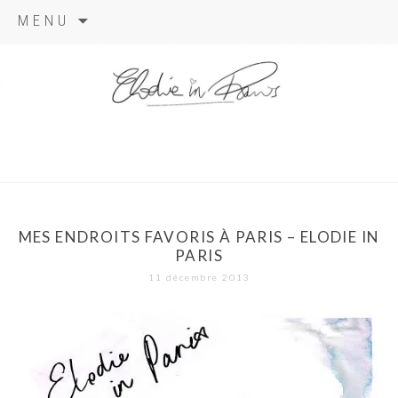
Aller
MENU
au
contenu
elodie in
paris
MES ENDROITS FAVORIS À PARIS – ELODIE IN
PARIS
11 décembre 2013