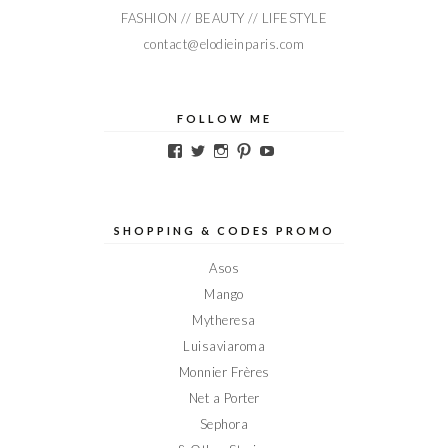
FASHION // BEAUTY // LIFESTYLE
contact@elodieinparis.com
FOLLOW ME
Voir
Voir
Voir
Voir
Voir
le
le
le
le
le
profil
profil
profil
profil
profil
de
de
de
de
de
Elodieinparis
Elodieinparis
Elodieinparis
Elodieinparis
Elodieinparis
sur
sur
sur
sur
sur
SHOPPING & CODES PROMO
Facebook
Twitter
Instagram
Pinterest
YouTube
Asos
Mango
Mytheresa
Luisaviaroma
Monnier Frères
Net a Porter
Sephora