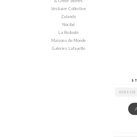
& Other Stories
Vestiaire Collective
Zalando
Nocibé
La Redoute
Maisons du Monde
Galeries Lafayette
S
ADRESSE
EMAIL