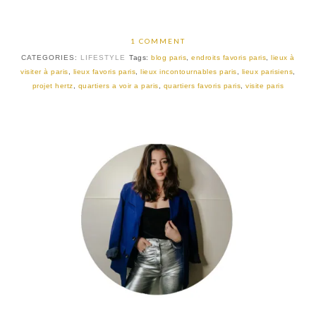
1 COMMENT
CATEGORIES:
LIFESTYLE
Tags:
blog paris
,
endroits favoris paris
,
lieux à
visiter à paris
,
lieux favoris paris
,
lieux incontournables paris
,
lieux parisiens
,
projet hertz
,
quartiers a voir a paris
,
quartiers favoris paris
,
visite paris