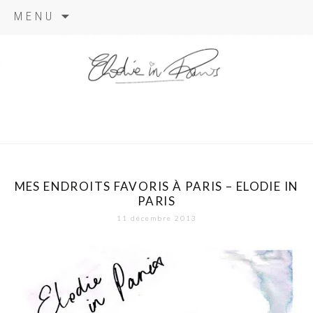
Aller
MENU
au
contenu
elodie in
paris
MES ENDROITS FAVORIS À PARIS – ELODIE IN
PARIS
11 décembre 2013