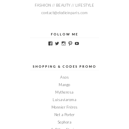
FASHION // BEAUTY // LIFESTYLE
contact@elodieinparis.com
FOLLOW ME
Voir
Voir
Voir
Voir
Voir
le
le
le
le
le
profil
profil
profil
profil
profil
de
de
de
de
de
Elodieinparis
Elodieinparis
Elodieinparis
Elodieinparis
Elodieinparis
sur
sur
sur
sur
sur
SHOPPING & CODES PROMO
Facebook
Twitter
Instagram
Pinterest
YouTube
Asos
Mango
Mytheresa
Luisaviaroma
Monnier Frères
Net a Porter
Sephora