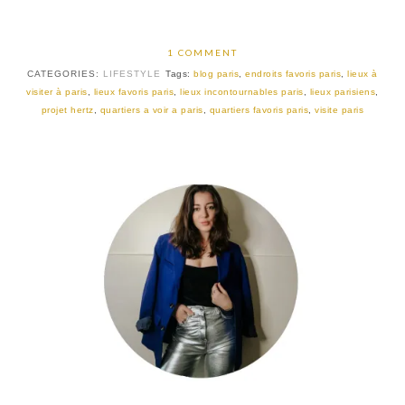
1 COMMENT
CATEGORIES:
LIFESTYLE
Tags:
blog paris
,
endroits favoris paris
,
lieux à
visiter à paris
,
lieux favoris paris
,
lieux incontournables paris
,
lieux parisiens
,
projet hertz
,
quartiers a voir a paris
,
quartiers favoris paris
,
visite paris