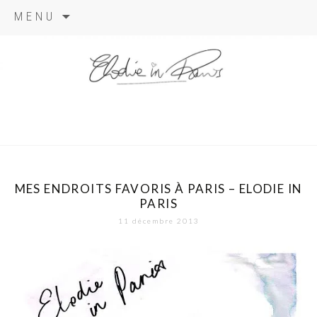
Aller
MENU
au
contenu
elodie in
paris
MES ENDROITS FAVORIS À PARIS – ELODIE IN
PARIS
11 décembre 2013