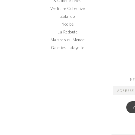
& Other Stories
Vestiaire Collective
Zalando
Nocibé
La Redoute
Maisons du Monde
Galeries Lafayette
S
ADRESSE
EMAIL