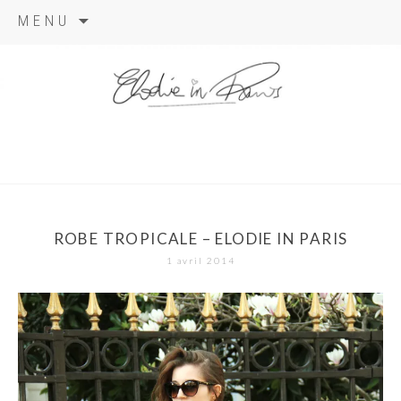
Aller
MENU
au
contenu
elodie in
paris
ROBE TROPICALE – ELODIE IN PARIS
1 avril 2014