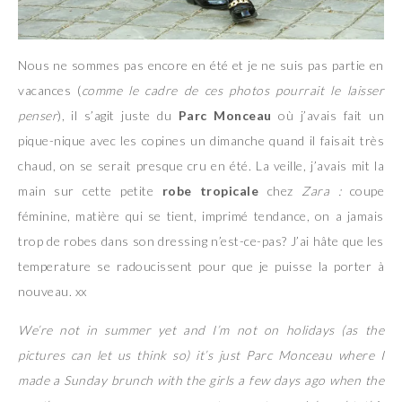
Nous ne sommes pas encore en été et je ne suis pas partie en
vacances (
comme le cadre de ces photos pourrait le laisser
penser
), il s’agit juste du
Parc Monceau
où j’avais fait un
pique-nique avec les copines un dimanche quand il faisait très
chaud, on se serait presque cru en été. La veille, j’avais mit la
main sur cette petite
robe tropicale
chez
Zara :
coupe
féminine, matière qui se tient, imprimé tendance, on a jamais
trop de robes dans son dressing n’est-ce-pas? J’ai hâte que les
temperature se radoucissent pour que je puisse la porter à
nouveau. xx
We’re not in summer yet and I’m not on holidays (as the
pictures can let us think so) it’s just Parc Monceau where I
made a Sunday brunch with the girls a few days ago when the