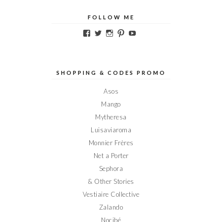
FOLLOW ME
Voir
Voir
Voir
Voir
Voir
le
le
le
le
le
profil
profil
profil
profil
profil
de
de
de
de
de
Elodieinparis
Elodieinparis
Elodieinparis
Elodieinparis
Elodieinparis
sur
sur
sur
sur
sur
SHOPPING & CODES PROMO
Facebook
Twitter
Instagram
Pinterest
YouTube
Asos
Mango
Mytheresa
Luisaviaroma
Monnier Frères
Net a Porter
Sephora
& Other Stories
Vestiaire Collective
Zalando
Nocibé