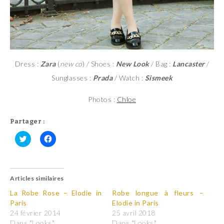
Dress :
Zara
(
new co
) / Shoes :
New Look
/ Bag :
Lancaster
/
Sunglasses :
Prada
/ Watch :
Sismeek
Photos :
Chloe
Partager :
C
C
l
l
i
i
q
q
u
u
Articles similaires
e
e
z
z
p
p
La Robe Rose – Elodie in
Robe longue à fleurs –
o
o
Paris
Elodie in Paris
u
u
r
r
24 février 2014
25 avril 2018
p
p
Dans "Looks"
Dans "Looks"