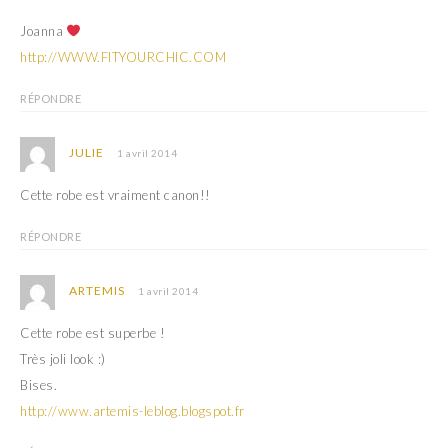
Joanna
http://WWW.FITYOURCHIC.COM
RÉPONDRE
JULIE
1 avril 2014
Cette robe est vraiment canon!!
RÉPONDRE
ARTEMIS
1 avril 2014
Cette robe est superbe !
Très joli look :)
Bises.
http://www.artemis-leblog.blogspot.fr