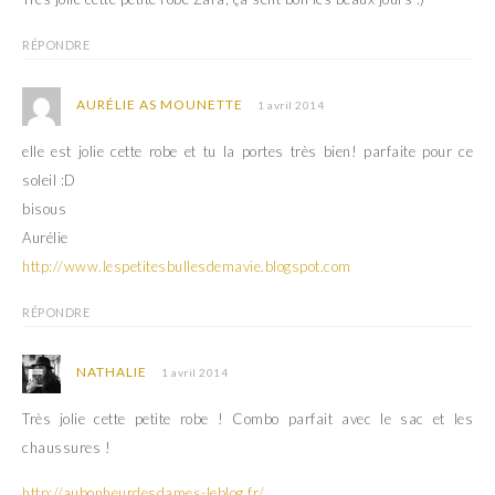
l
e
l
l
e
l
RÉPONDRE
f
e
e
f
n
e
ê
n
AURÉLIE AS MOUNETTE
1 avril 2014
t
ê
r
t
e
r
elle est jolie cette robe et tu la portes très bien! parfaite pour ce
)
e
)
soleil :D
bisous
Aurélie
http://www.lespetitesbullesdemavie.blogspot.com
RÉPONDRE
NATHALIE
1 avril 2014
Très jolie cette petite robe ! Combo parfait avec le sac et les
chaussures !
http://aubonheurdesdames-leblog.fr/