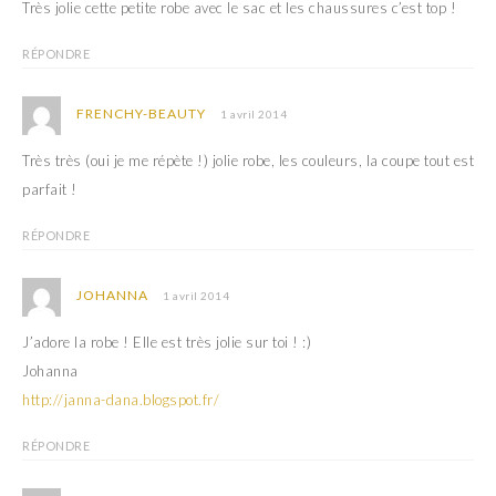
Très jolie cette petite robe avec le sac et les chaussures c’est top !
RÉPONDRE
FRENCHY-BEAUTY
1 avril 2014
Très très (oui je me répète !) jolie robe, les couleurs, la coupe tout est
parfait !
RÉPONDRE
JOHANNA
1 avril 2014
J’adore la robe ! Elle est très jolie sur toi ! :)
Johanna
http://janna-dana.blogspot.fr/
RÉPONDRE