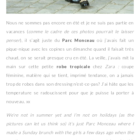
Nous ne sommes pas encore en été et je ne suis pas partie en
vacances (
comme le cadre de ces photos pourrait le laisser
penser
), il s’agit juste du
Parc Monceau
où j’avais fait un
pique-nique avec les copines un dimanche quand il faisait très
chaud, on se serait presque cru en été. La veille, j’avais mit la
main sur cette petite
robe tropicale
chez
Zara :
coupe
féminine, matière qui se tient, imprimé tendance, on a jamais
trop de robes dans son dressing n’est-ce-pas? J’ai hâte que les
temperature se radoucissent pour que je puisse la porter à
nouveau. xx
We’re not in summer yet and I’m not on holidays (as the
pictures can let us think so) it’s just Parc Monceau where I
made a Sunday brunch with the girls a few days ago when the