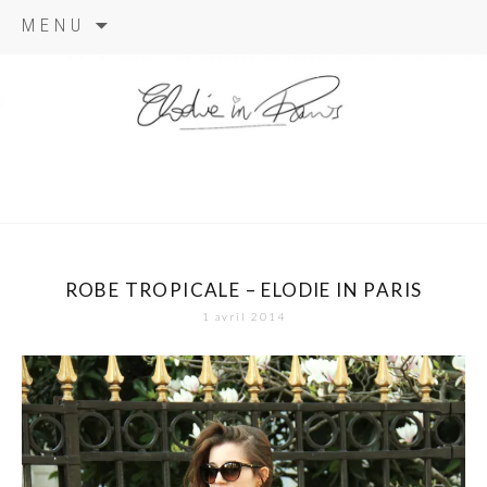
Aller
MENU
au
contenu
elodie in
paris
ROBE TROPICALE – ELODIE IN PARIS
1 avril 2014