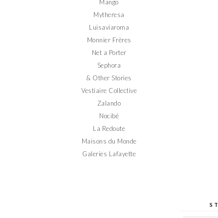
Mango
Mytheresa
Luisaviaroma
Monnier Frères
Net a Porter
Sephora
& Other Stories
Vestiaire Collective
Zalando
Nocibé
La Redoute
Maisons du Monde
Galeries Lafayette
S