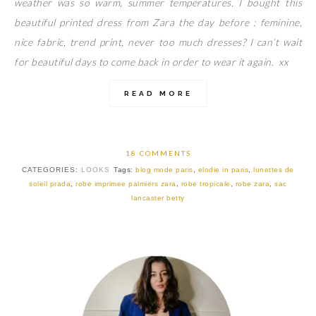
weather was so warm, summer temperatures. I bought this
beautiful printed dress from Zara the day before : feminine,
nice fabric, trend print, never too much dresses? I can’t wait
for beautiful days to come back in order to wear it again. xx
READ MORE
18 COMMENTS
CATEGORIES:
LOOKS
Tags:
blog mode paris
,
elodie in paris
,
lunettes de
soleil prada
,
robe imprimee palmiers zara
,
robe tropicale
,
robe zara
,
sac
lancaster betty