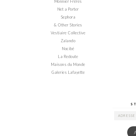
Monnier Frères
Net a Porter
Sephora
& Other Stories
Vestiaire Collective
Zalando
Nocibé
La Redoute
Maisons du Monde
Galeries Lafayette
S
ADRESSE
EMAIL