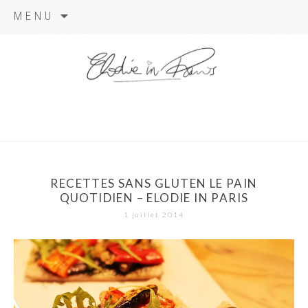
Aller
MENU
au
contenu
elodie in
paris
RECETTES SANS GLUTEN LE PAIN
QUOTIDIEN – ELODIE IN PARIS
1 juillet 2014