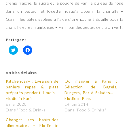
crème fraîche, le sucre et la poudre de vanille ou eau de rose
dans un batteur et fouetter jusqu’à obtenir la chantilly
–
Garnir les pâtes sablées à l’aide d’une poche à douille pour la
chantilly et les framboises
–
Finir par des zestes de citron vert.
Partager :
C
C
l
l
i
i
q
q
u
u
Articles similaires
e
e
z
z
p
p
Kitchendaily : Livraison de
Où manger à Paris :
o
o
paniers repas & plats
Sélection de Bagels,
u
u
r
r
préparés pendant 1 mois –
Burgers, Bar à Salades… –
p
p
Elodie in Paris
Elodie in Paris
a
a
r
r
6 mai 2020
14 juin 2014
t
t
Dans "Food & Drinks"
Dans "Food & Drinks"
a
a
g
g
e
e
Changer ses habitudes
r
r
alimentaires – Elodie in
s
s