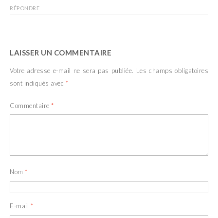
r
t
RÉPONDRE
e
r
)
e
)
LAISSER UN COMMENTAIRE
Votre adresse e-mail ne sera pas publiée.
Les champs obligatoires
sont indiqués avec
*
Commentaire
*
Nom
*
E-mail
*