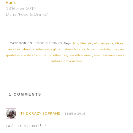
u
u
Paris
r
r
T
F
18 février 2014
w
a
Dans "Food & Drinks"
i
c
t
e
t
b
e
o
r
o
(
k
o
(
u
o
CATEGORIES:
FOOD & DRINKS
Tags:
blog lifestyle
,
elodieinparis
,
idées
v
u
recettes
,
idées recettes sans gluten
,
idées tartines
,
le pain quotidien
,
le pain
r
v
e
r
quotidien rue de charonne
,
recettes blog
,
recettes sans gluten
,
tartines avocat
,
d
e
a
d
tartines provencales
n
a
s
n
u
s
n
u
e
n
n
e
o
n
u
o
1 COMMENTS
v
u
e
v
l
e
l
l
e
l
THE CRAZY SOPRANE
1 juillet 2014
f
e
e
f
n
e
ça à l’air trop bon !!!!!
ê
n
t
ê