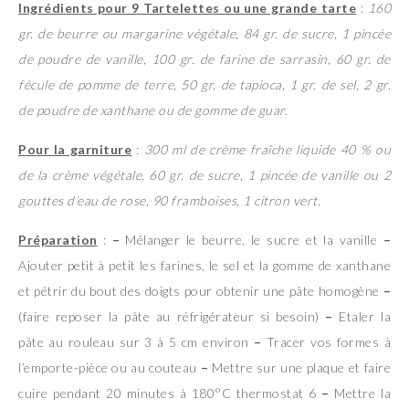
Ingrédients pour 9 Tartelettes ou une grande tarte
:
160
gr. de beurre ou margarine végétale, 84 gr. de sucre, 1 pincée
de poudre de vanille, 100 gr. de farine de sarrasin, 60 gr. de
fécule de pomme de terre, 50 gr. de tapioca, 1 gr. de sel, 2 gr.
de poudre de xanthane ou de gomme de guar.
Pour la garniture
:
300 ml de crème fraîche liquide 40 % ou
de la crème végétale, 60 gr. de sucre, 1 pincée de vanille ou 2
gouttes d’eau de rose, 90 framboises, 1 citron vert.
Préparation
:
–
Mélanger le beurre, le sucre et la vanille
–
Ajouter petit à petit les farines, le sel et la gomme de xanthane
et pétrir du bout des doigts pour obtenir une pâte homogène
–
(faire reposer la pâte au réfrigérateur si besoin)
–
Etaler la
pâte au rouleau sur 3 à 5 cm environ
–
Tracer vos formes à
l’emporte-pièce ou au couteau
–
Mettre sur une plaque et faire
cuire pendant 20 minutes à 180°C thermostat 6
–
Mettre la