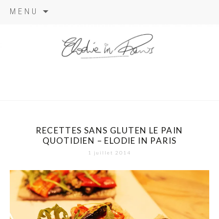
Aller
MENU
au
contenu
elodie in
paris
RECETTES SANS GLUTEN LE PAIN
QUOTIDIEN – ELODIE IN PARIS
1 juillet 2014