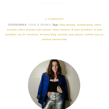
1 COMMENT
CATEGORIES:
FOOD & DRINKS
Tags:
blog lifestyle
,
elodieinparis
,
idées
recettes
,
idées recettes sans gluten
,
idées tartines
,
le pain quotidien
,
le pain
quotidien rue de charonne
,
recettes blog
,
recettes sans gluten
,
tartines avocat
,
tartines provencales