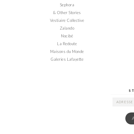
Sephora
& Other Stories
Vestiaire Collective
Zalando
Nocibé
La Redoute
Maisons du Monde
Galeries Lafayette
S
ADRESSE
EMAIL