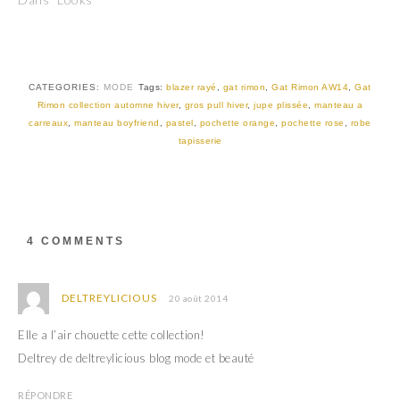
s
s
u
u
r
r
T
F
w
a
i
c
t
e
t
b
CATEGORIES:
MODE
Tags:
blazer rayé
,
gat rimon
,
Gat Rimon AW14
,
Gat
e
o
r
o
Rimon collection automne hiver
,
gros pull hiver
,
jupe plissée
,
manteau a
(
k
carreaux
,
manteau boyfriend
,
pastel
,
pochette orange
,
pochette rose
,
robe
o
(
u
o
tapisserie
v
u
r
v
e
r
d
e
a
d
n
a
s
n
u
s
4 COMMENTS
n
u
e
n
n
e
o
n
u
o
DELTREYLICIOUS
20 août 2014
v
u
e
v
l
e
Elle a l’air chouette cette collection!
l
l
e
l
Deltrey de deltreylicious blog mode et beauté
f
e
e
f
n
e
ê
n
RÉPONDRE