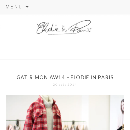
Aller
MENU
au
contenu
elodie in
paris
GAT RIMON AW14 – ELODIE IN PARIS
20 août 2014