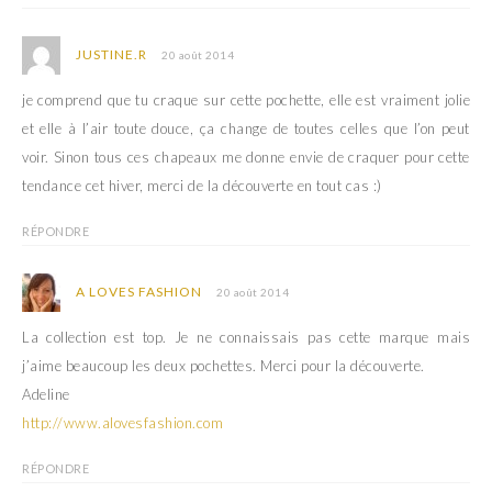
t
ê
r
t
e
r
)
e
JUSTINE.R
20 août 2014
)
je comprend que tu craque sur cette pochette, elle est vraiment jolie
et elle à l’air toute douce, ça change de toutes celles que l’on peut
voir. Sinon tous ces chapeaux me donne envie de craquer pour cette
tendance cet hiver, merci de la découverte en tout cas :)
RÉPONDRE
A LOVES FASHION
20 août 2014
La collection est top. Je ne connaissais pas cette marque mais
j’aime beaucoup les deux pochettes. Merci pour la découverte.
Adeline
http://www.alovesfashion.com
RÉPONDRE