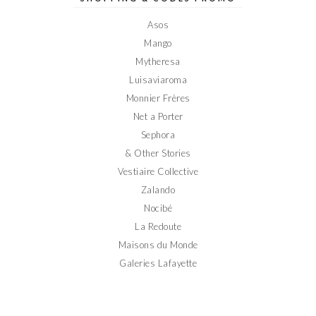
Facebook
Twitter
Instagram
Pinterest
YouTube
Asos
Mango
Mytheresa
Luisaviaroma
Monnier Frères
Net a Porter
Sephora
& Other Stories
Vestiaire Collective
Zalando
Nocibé
La Redoute
Maisons du Monde
Galeries Lafayette