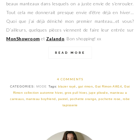
beaux manteaux dans lesquels on a juste envie de s’enrouler.
Tout cela me donnerait presque envie d’être déjà en hiver…
Quoi que j’ai déjà déniché mon premier manteau…et vous?
D’ailleurs, quelques pièces viennent de faire leur entrée sur
MonShowroom
et
Zalando
. Bon shopping! xx
READ MORE
4 COMMENTS
CATEGORIES:
MODE
Tags:
blazer rayé
,
gat rimon
,
Gat Rimon AW14
,
Gat
Rimon collection automne hiver
,
gros pull hiver
,
jupe plissée
,
manteau a
carreaux
,
manteau boyfriend
,
pastel
,
pochette orange
,
pochette rose
,
robe
tapisserie