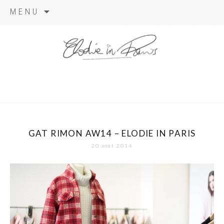
Aller
MENU
au
contenu
elodie in
paris
GAT RIMON AW14 – ELODIE IN PARIS
20 août 2014