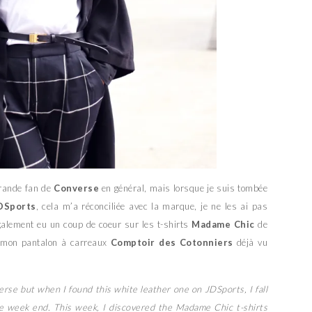
grande fan de
Converse
en général, mais lorsque je suis tombée
DSports
, cela m’a réconciliée avec la marque, je ne les ai pas
galement eu un coup de coeur sur les t-shirts
Madame Chic
de
c mon pantalon à carreaux
Comptoir des Cotonniers
déjà vu
erse but when I found this white leather one on JDSports, I fall
 the week end. This week, I discovered the Madame Chic t-shirts