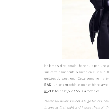
Ne jamais dire jamais. Je ne suis pas une 
sur cette paire toute blanche en cuir sur
J
quittées du week end. Cette semaine, j’ai é
RAD
, un look graphique noir et blanc ave
ici
et le tour est joué ! Vous aimez ? xx
Never say never. I’m not a huge fan of Conv
in love at first sight and I wore them all