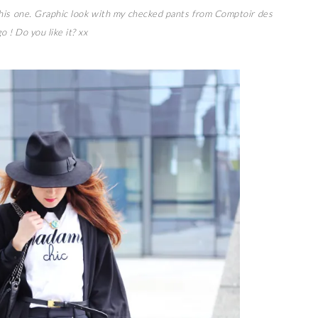
his one. Graphic look with my checked pants from Comptoir des
 ! Do you like it? xx