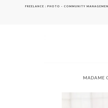
Aller
FREELANCE : PHOTO – COMMUNITY MANAGEME
au
contenu
elodie
MADAME CH