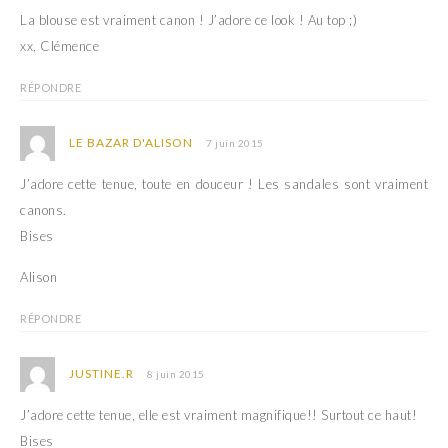
v
u
e
v
La blouse est vraiment canon ! J’adore ce look ! Au top ;)
l
e
l
l
xx, Clémence
e
l
f
e
e
f
RÉPONDRE
n
e
ê
n
t
ê
r
t
LE BAZAR D'ALISON
7 juin 2015
e
r
)
e
)
J’adore cette tenue, toute en douceur ! Les sandales sont vraiment
canons.
Bises
Alison
RÉPONDRE
JUSTINE.R
8 juin 2015
J’adore cette tenue, elle est vraiment magnifique!! Surtout ce haut!
Bises