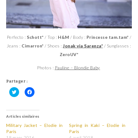
Perfecto :
Schott*
/ Top :
H&M
/ Body :
Princesse tam.tam*
/
Jeans :
Cimarron*
/ Shoes :
Jonak via Sarenza
*
/ Sunglasses :
ZeroUV*
Photos :
Pauline – Blondie Baby
Partager :
C
C
l
l
i
i
q
q
u
u
Articles similaires
e
e
z
z
p
p
Military Jacket – Elodie in
Spring in Kaki – Elodie in
o
o
Paris
Paris
u
u
r
r
19 mars 2016
4 avril 2018