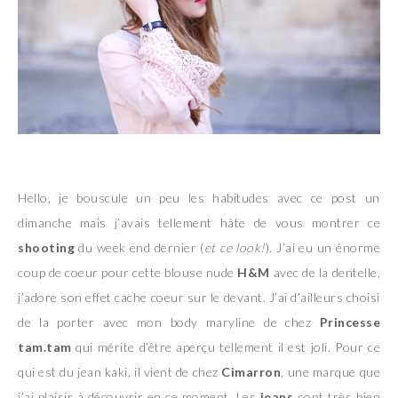
Hello, je bouscule un peu les habitudes avec ce post un
dimanche mais j’avais tellement hâte de vous montrer ce
shooting
du week end dernier (
et ce look!
). J’ai eu un énorme
coup de coeur pour cette blouse nude
H&M
avec de la dentelle,
j’adore son effet cache coeur sur le devant. J’ai d’ailleurs choisi
de la porter avec mon body maryline de chez
Princesse
tam.tam
qui mérite d’être aperçu tellement il est joli. Pour ce
qui est du jean kaki, il vient de chez
Cimarron
, une marque que
j’ai plaisir à découvrir en ce moment. Les
jeans
sont très bien