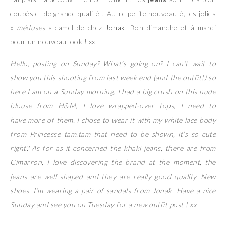
coupés et de grande qualité ! Autre petite nouveauté, les jolies
«
méduses
» camel de chez
Jonak
. Bon dimanche et à mardi
pour un nouveau look ! xx
Hello, posting on Sunday? What’s going on? I can’t wait to
show you this shooting from last week end (and the outfit!) so
here I am on a Sunday morning. I had a big crush on this nude
blouse from H&M, I love wrapped-over tops, I need to
have more of them. I chose to wear it with my white lace body
from Princesse tam.tam that need to be shown, it’s so cute
right? As for as it concerned the khaki jeans, there are from
Cimarron, I love discovering the brand at the moment, the
jeans are well shaped and they are really good quality. New
shoes, I’m wearing a pair of sandals from Jonak. Have a nice
Sunday and see you on Tuesday for a new outfit post ! xx