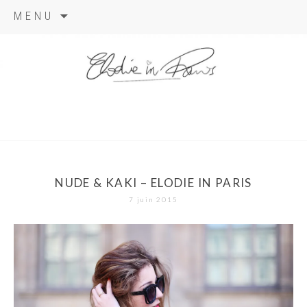
Aller
MENU
au
contenu
elodie in
paris
NUDE & KAKI – ELODIE IN PARIS
7 juin 2015