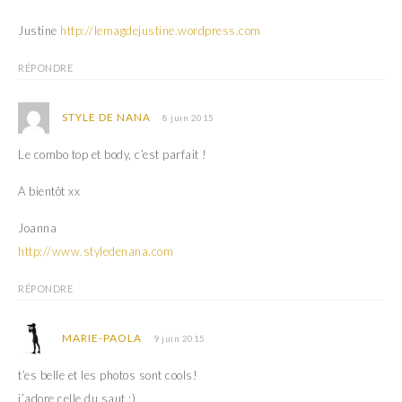
Justine
http://lemagdejustine.wordpress.com
RÉPONDRE
STYLE DE NANA
8 juin 2015
Le combo top et body, c’est parfait !
A bientôt xx
Joanna
http://www.styledenana.com
RÉPONDRE
MARIE-PAOLA
9 juin 2015
t’es belle et les photos sont cools!
j’adore celle du saut ;)