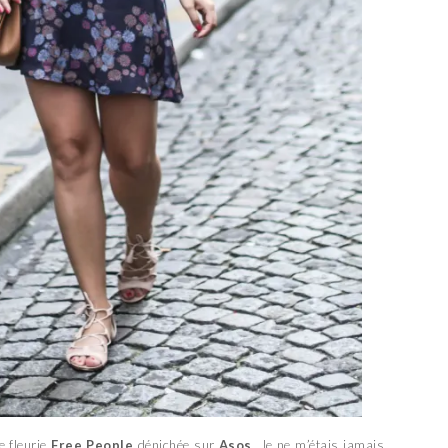
e fleurie
Free People
dénichée sur
Asos
. Je ne m’étais jamais