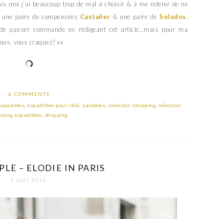
ais moi j’ai beaucoup trop de mal à choisir & à me retenir de ne
ur une paire de compensées
Castañer
& une paire de
Soludos
,
de passer commande en rédigeant cet article…mais pour ma
 vous, vous craquez? xx
6 COMMENTS
spadrilles
,
espadrilles pour l'été
,
sandales
,
selection shopping
,
sélection
pping espadrilles
,
shopping
LE – ELODIE IN PARIS
1 août 2016