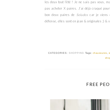
les deux tout l’été ! Je ne sais pas vous, m
pas acheter X paires. J’ai déjà craqué po
bon deux paires de
Soludos
car je viens 
défense, elles sont en jean & originales ;) &
CATEGORIES:
SHOPPING
Tags:
chaussures
,
e
sho
FREE PEOP