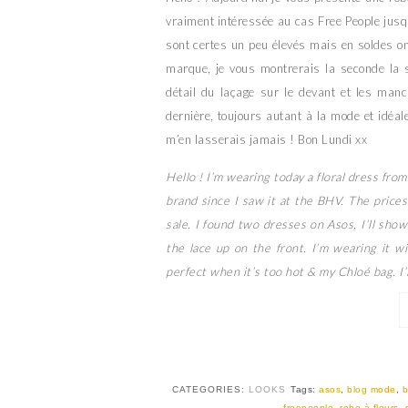
vraiment intéressée au cas Free People jusq
sont certes un peu élevés mais en soldes on
marque, je vous montrerais la seconde la s
détail du laçage sur le devant et les man
dernière, toujours autant à la mode et idéa
m’en lasserais jamais ! Bon Lundi xx
Hello ! I’m wearing today a floral dress fro
brand since I saw it at the BHV. The prices
sale. I found two dresses on Asos, I’ll sho
the lace up on the front. I’m wearing it w
perfect when it’s too hot & my Chloé bag. I’
CATEGORIES:
LOOKS
Tags:
asos
,
blog mode
,
b
freepeople
,
robe à fleurs
,