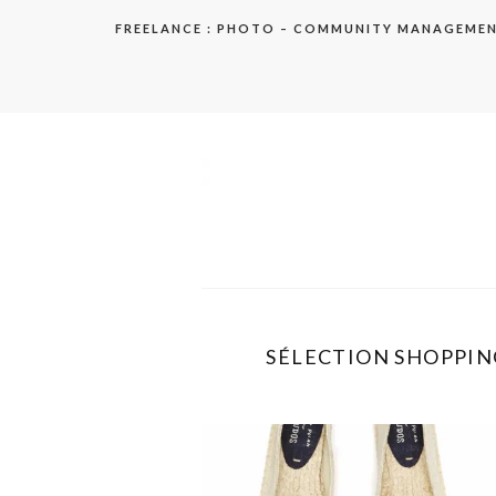
Aller
FREELANCE : PHOTO – COMMUNITY MANAGEME
au
contenu
elodie
SÉLECTION SHOPPING