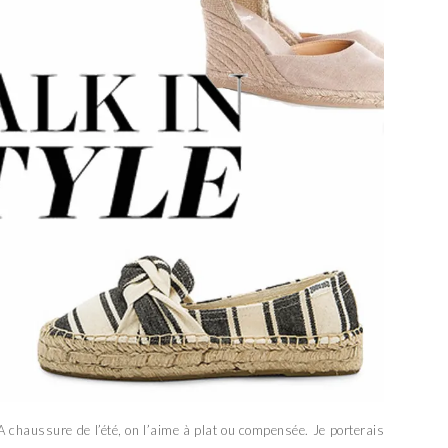
A chaussure de l’été, on l’aime à plat ou compensée. Je porterais