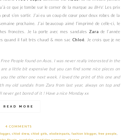
u’à ce que je tombe sur le corner de la marque au
BHV
. Les prix
 peut s’en sortir. J’ai eu un coup de cœur pour deux robes de la
emaine prochaine. J’ai beaucoup aimé l’imprimé de celle-ci, le
ches froncées. Je la porte avec mes sandales
Zara
de l’année
les quand il fait très chaud & mon sac
Chloé
. Je crois que je ne
m Free People found on Asos. I was never really interested in the
 are a little bit expensive but you can find some nice pieces on
w you the other one next week. I loved the print of this one and
ith my old sandals from Zara from last year, always on top and
ll never get bored of it ! Have a nice Monday xx
READ MORE
4 COMMENTS
logger
,
chloé drew
,
chloé girls
,
elodieinparis
,
fashion blogger
,
free people
,
robe fleurie
,
sandales
,
sandales pompons
,
skagen