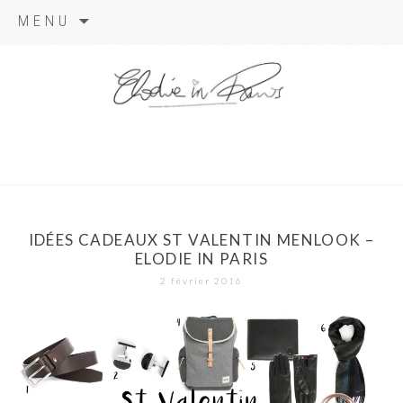
Aller
MENU
au
contenu
elodie in
paris
IDÉES CADEAUX ST VALENTIN MENLOOK –
ELODIE IN PARIS
2 février 2016