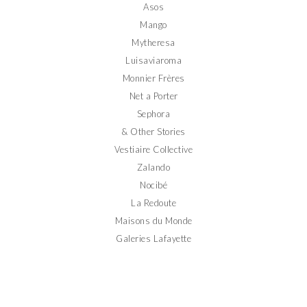
Asos
Mango
Mytheresa
Luisaviaroma
Monnier Frères
Net a Porter
Sephora
& Other Stories
Vestiaire Collective
Zalando
Nocibé
La Redoute
Maisons du Monde
Galeries Lafayette