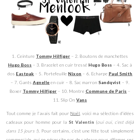
1. Ceinture
Tommy Hilfiger
– 2. Boutons de manchettes
Hugo Boss
– 3. Bracelet en cuir tressé
Hugo Boss
– 4. Sac à
dos
Eastpak
– 5. Portefeuille
Nixon
– 6. Echarpe
Paul Smith
– 7. Gants
Agnelle
en cuir – 8. Sac marron
Sandqvist
– 9.
Boxer
Tommy Hilfiger
– 10. Montre
Commune de Paris
–
11. Slip On
Vans
Tout comme je l’avais fait pour
Noël
, voici ma sélection d’idées
cadeaux pour homme pour la
St Valentin
(
oui oui, c’est déjà
dans 15 jours !
). Pour certains, c’est une fête tout simplement
commerciale, qui ne nécessite pas de cadeaux pour affirmer ses