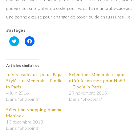
pouvez aussi profiter du code pour vous faire un auto-cadeau,
une bonne excuse pour changer de boxer ou de chaussures ! x
Partager :
C
C
l
l
i
i
q
q
u
u
Articles similaires
e
e
z
z
p
p
Idées cadeaux pour Papa
Sélection Menlook : quoi
o
o
Stylé sur Menlook – Elodie
offrir à son mec pour Noël?
u
u
r
r
in Paris
– Elodie in Paris
p
p
4 juin 2016
29 novembre 2015
a
a
r
r
Dans "Shopping"
Dans "Shopping"
t
t
a
a
Sélection shopping homme
g
g
e
e
Menlook
r
r
13 décembre 2013
s
s
u
u
Dans "Shopping"
r
r
T
F
w
a