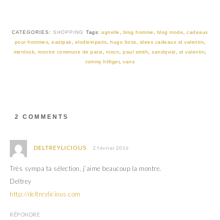
i
c
t
e
t
b
e
o
r
o
CATEGORIES:
SHOPPING
Tags:
agnelle
,
blog homme
,
blog mode
,
cadeaux
(
k
pour hommes
,
eastpak
,
elodieinparis
,
hugo boss
,
idees cadeaux st valentin
,
o
(
u
o
menlook
,
montre commune de paris
,
nixon
,
paul smith
,
sandqvist
,
st valentin
,
v
u
tommy hilfiger
,
vans
r
v
e
r
d
e
a
d
n
a
s
n
u
s
n
u
e
n
2 COMMENTS
n
e
o
n
u
o
v
u
e
v
DELTREYLICIOUS
2 février 2016
l
e
l
l
e
l
Très sympa ta sélection, j’aime beaucoup la montre.
f
e
e
f
Deltrey
n
e
ê
n
http://deltreylicious.com
t
ê
r
t
e
r
RÉPONDRE
)
e