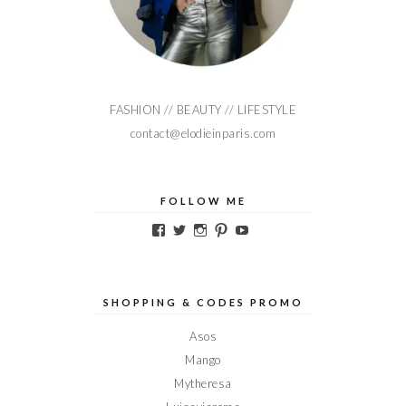
FASHION // BEAUTY // LIFESTYLE
contact@elodieinparis.com
FOLLOW ME
Voir
Voir
Voir
Voir
Voir
le
le
le
le
le
profil
profil
profil
profil
profil
de
de
de
de
de
Elodieinparis
Elodieinparis
Elodieinparis
Elodieinparis
Elodieinparis
sur
sur
sur
sur
sur
SHOPPING & CODES PROMO
Facebook
Twitter
Instagram
Pinterest
YouTube
Asos
Mango
Mytheresa