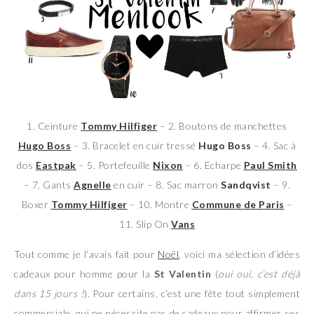
1. Ceinture
Tommy Hilfiger
– 2. Boutons de manchettes
Hugo Boss
– 3. Bracelet en cuir tressé
Hugo Boss
– 4. Sac à
dos
Eastpak
– 5. Portefeuille
Nixon
– 6. Echarpe
Paul Smith
– 7. Gants
Agnelle
en cuir – 8. Sac marron
Sandqvist
– 9.
Boxer
Tommy Hilfiger
– 10. Montre
Commune de Paris
–
11. Slip On
Vans
Tout comme je l’avais fait pour
Noël
, voici ma sélection d’idées
cadeaux pour homme pour la
St Valentin
(
oui oui, c’est déjà
dans 15 jours !
). Pour certains, c’est une fête tout simplement
commerciale, qui ne nécessite pas de cadeaux pour affirmer ses