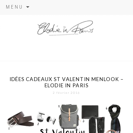
Aller
MENU
au
contenu
elodie in
paris
IDÉES CADEAUX ST VALENTIN MENLOOK –
ELODIE IN PARIS
2 février 2016