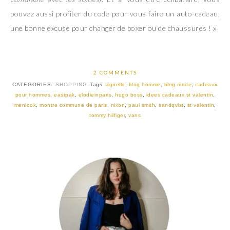
pouvez aussi profiter du code pour vous faire un auto-cadeau,
une bonne excuse pour changer de boxer ou de chaussures ! x
2 COMMENTS
CATEGORIES:
SHOPPING
Tags:
agnelle
,
blog homme
,
blog mode
,
cadeaux
pour hommes
,
eastpak
,
elodieinparis
,
hugo boss
,
idees cadeaux st valentin
,
menlook
,
montre commune de paris
,
nixon
,
paul smith
,
sandqvist
,
st valentin
,
tommy hilfiger
,
vans