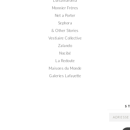
Luisaviaroma
Monnier Frères
Net a Porter
Sephora
& Other Stories
Vestiaire Collective
Zalando
Nocibé
La Redoute
Maisons du Monde
Galeries Lafayette
S
ADRESSE
EMAIL