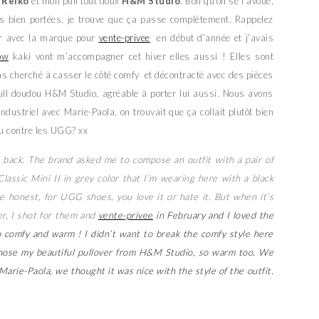
r
Reiko
et mon pull tout doux
H&M Studio
. Bon qu’on se l’avoue,
is bien portées, je trouve que ça passe complètement. Rappelez
rer avec la marque pour
vente-privee
en début d’année et j’avais
ow
kaki vont m’accompagner cet hiver elles aussi ! Elles sont
as cherché à casser le côté comfy et décontracté avec des pièces
pull doudou H&M Studio, agréable à porter lui aussi. Nous avons
ndustriel avec Marie-Paola, on trouvait que ça collait plutôt bien
 ou contre les UGG? xx
back. The brand asked me to compose an outfit with a pair of
lassic Mini II in grey color that I’m wearing here with a black
 honest, for UGG shoes, you love it or hate it. But when it’s
er, I shot for them and
vente-privee
in February and I loved the
so comfy and warm ! I didn’t want to break the comfy style here
 chose my beautiful pullover from H&M Studio, so warm too. We
Marie-Paola, we thought it was nice with the style of the outfit.