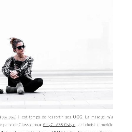
(
oui oui!
) il est temps de ressortir ses
UGG
. La marque m’a
e paire de Classic pour
#myCLASSICstyle
. J’ai choisi le modèle