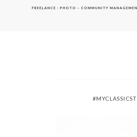
Aller
FREELANCE : PHOTO – COMMUNITY MANAGEME
au
contenu
elodie
#MYCLASSICSTY