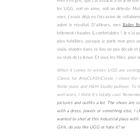
Mini II en gris, que j’ai associé à un jean noi
les UGG, soit on aime, soit on déteste. Ma
vous, j’avais déjà eu l’occasion de collabo
adoré le résultat. D’ailleurs, mes
Bailey B
tellement chaudes & confortables ! Je n’ai p
plus habillées, puisque je porte mon gros 
voulu shooter dans ce lieu un peu décalé et i
au style de la tenue. Et vous les filles, pour
When it comes to winter, UGG are coming 
Classic for #myCLASSICstyle. I chose the C
Reiko jeans and H&M Studio pullover. To be
well worn, I think it’s totally cool. Rememb
pictures and outfits a lot. The shoes are 
with a dress, jewels or something else, I
wanted to shot at this industrial place with 
Girls, do you like UGG ot hate it? xx