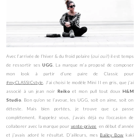
Avec l’arrivée de l’hiver & du froid polaire (
oui oui!
) il est temps
de ressortir ses
UGG
. La marque m’a proposé de composer
mon look à partir d’une paire de Classic pour
#myCLASSICstyle
. J’ai choisi le modèle Mini II en gris, que j’ai
associé à un jean noir
Reiko
et mon pull tout doux
H&M
Studio
. Bon qu’on se l’avoue, les UGG, soit on aime, soit on
déteste. Mais bien portées, je trouve que ça passe
complètement. Rappelez vous, j’avais déjà eu l’occasion de
collaborer avec la marque pour
vente-privee
en début d’année
et j’avais adoré le résultat. D’ailleurs, mes
Bailey Bow
kaki