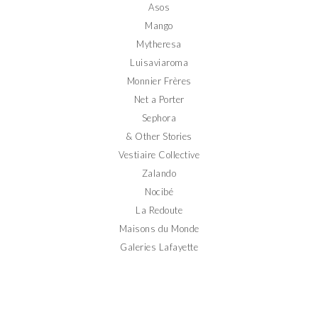
Asos
Mango
Mytheresa
Luisaviaroma
Monnier Frères
Net a Porter
Sephora
& Other Stories
Vestiaire Collective
Zalando
Nocibé
La Redoute
Maisons du Monde
Galeries Lafayette