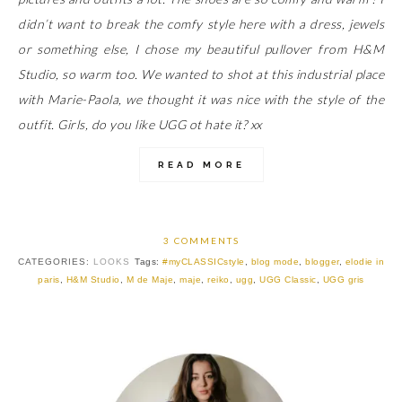
didn’t want to break the comfy style here with a dress, jewels
or something else, I chose my beautiful pullover from H&M
Studio, so warm too. We wanted to shot at this industrial place
with Marie-Paola, we thought it was nice with the style of the
outfit. Girls, do you like UGG ot hate it? xx
READ MORE
3 COMMENTS
CATEGORIES:
LOOKS
Tags:
#myCLASSICstyle
,
blog mode
,
blogger
,
elodie in
paris
,
H&M Studio
,
M de Maje
,
maje
,
reiko
,
ugg
,
UGG Classic
,
UGG gris