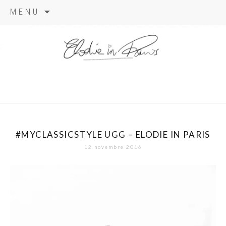
Aller
MENU
au
contenu
elodie in
paris
#MYCLASSICSTYLE UGG – ELODIE IN PARIS
12 novembre 2016