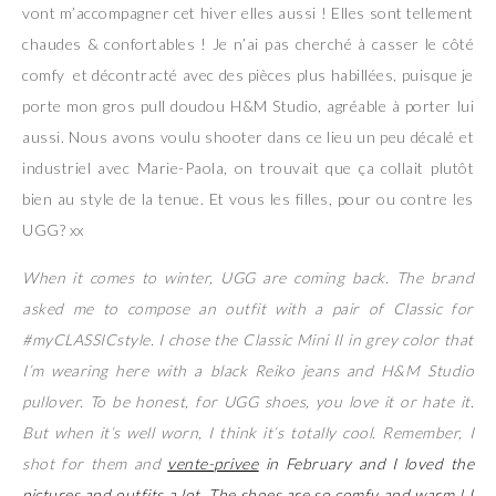
vont m’accompagner cet hiver elles aussi ! Elles sont tellement
chaudes & confortables ! Je n’ai pas cherché à casser le côté
comfy et décontracté avec des pièces plus habillées, puisque je
porte mon gros pull doudou H&M Studio, agréable à porter lui
aussi. Nous avons voulu shooter dans ce lieu un peu décalé et
industriel avec Marie-Paola, on trouvait que ça collait plutôt
bien au style de la tenue. Et vous les filles, pour ou contre les
UGG? xx
When it comes to winter, UGG are coming back. The brand
asked me to compose an outfit with a pair of Classic for
#myCLASSICstyle. I chose the Classic Mini II in grey color that
I’m wearing here with a black Reiko jeans and H&M Studio
pullover. To be honest, for UGG shoes, you love it or hate it.
But when it’s well worn, I think it’s totally cool. Remember, I
shot for them and
vente-privee
in February and I loved the
pictures and outfits a lot. The shoes are so comfy and warm ! I