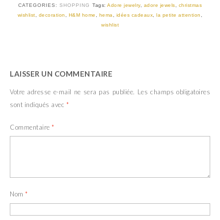
t
e
CATEGORIES:
SHOPPING
Tags:
Adore jewelry
,
adore jewels
,
christmas
t
b
wishlist
,
decoration
,
H&M home
,
hema
,
idées cadeaux
,
la petite attention
,
e
o
r
o
wishlist
(
k
o
(
u
o
v
u
r
v
e
r
d
e
LAISSER UN COMMENTAIRE
a
d
n
a
s
n
Votre adresse e-mail ne sera pas publiée.
Les champs obligatoires
u
s
n
u
sont indiqués avec
*
e
n
n
e
o
n
u
o
Commentaire
*
v
u
e
v
l
e
l
l
e
l
f
e
e
f
n
e
ê
n
t
ê
Nom
*
r
t
e
r
)
e
)