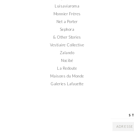
Luisaviaroma
Monnier Frères
Net a Porter
Sephora
& Other Stories
Vestiaire Collective
Zalando
Nocibé
La Redoute
Maisons du Monde
Galeries Lafayette
S
ADRESSE
EMAIL