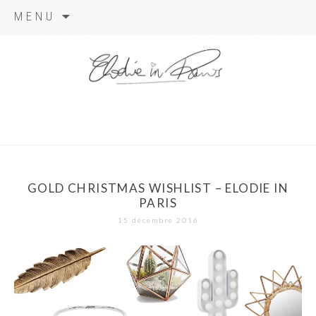
Aller
MENU
au
contenu
elodie in
paris
GOLD CHRISTMAS WISHLIST – ELODIE IN
PARIS
15 décembre 2016