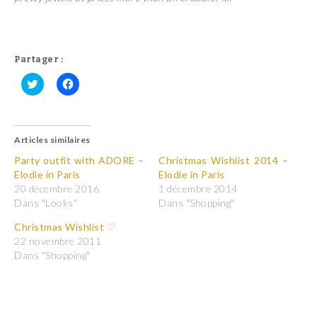
Partager :
C
C
l
l
i
i
q
q
u
u
Articles similaires
e
e
z
z
p
p
Party outfit with ADORE –
Christmas Wishlist 2014 –
o
o
Elodie in Paris
Elodie in Paris
u
u
r
r
20 décembre 2016
1 décembre 2014
p
p
Dans "Looks"
Dans "Shopping"
a
a
r
r
t
t
Christmas Wishlist ♡
a
a
22 novembre 2011
g
g
e
e
Dans "Shopping"
r
r
s
s
u
u
r
r
T
F
w
a
i
c